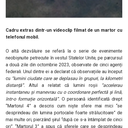
Cadru extras dintr-un videoclip filmat de un martor cu
telefonul mobil.
O altă dezvăluire se referă la o serie de evenimente
neobișnuite petrecute în vestul Statelor Unite, pe parcursul
a două zile din octombrie 2023, observate de cinci agenți
federali. Unul dintre ei a declarat că observațiile au început
cu
“lumini ciudate care se deplasau în grupuri, la kilometri
distanță”.
Altul a relatat că lumini roșii
“accelerau
instantaneu și manevrau cu o coordonare perfectă și lină,
într-o formație orizontală”.
O persoană identificată drept
“Martorul 4” a descris cum niște sfere mai mici “se
desprindeau din lumina portocalie foarte strălucitoare” de
mai multe ori, pierzând șirul “după ce s-a întâmplat de cinci
ori”. “Martorul 3” a spus că sferele care se desprindeau