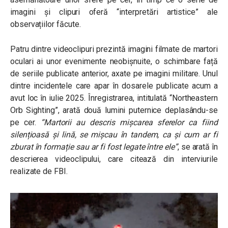
imagini și clipuri oferă “interpretări artistice” ale
observațiilor făcute.
Patru dintre videoclipuri prezintă imagini filmate de martori
oculari ai unor evenimente neobișnuite, o schimbare față
de seriile publicate anterior, axate pe imagini militare. Unul
dintre incidentele care apar în dosarele publicate acum a
avut loc în iulie 2025. Înregistrarea, intitulată “Northeastern
Orb Sighting”, arată două lumini puternice deplasându-se
pe cer.
“Martorii au descris mișcarea sferelor ca fiind
silențioasă și lină, se mișcau în tandem, ca și cum ar fi
zburat în formație sau ar fi fost legate între ele”
, se arată în
descrierea videoclipului, care citează din interviurile
realizate de FBI.