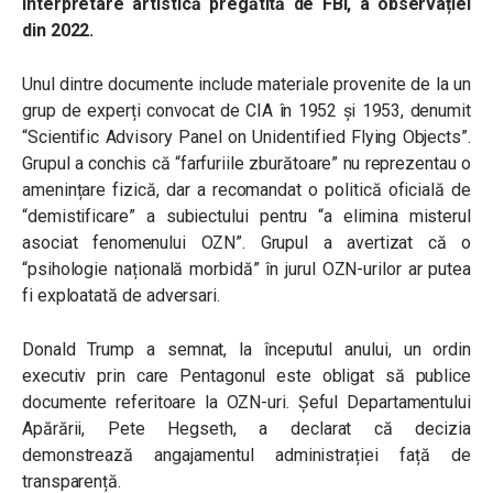
Interpretare artistică pregătită de FBI, a observației
din 2022.
Unul dintre documente include materiale provenite de la un
grup de experți convocat de CIA în 1952 și 1953, denumit
“Scientific Advisory Panel on Unidentified Flying Objects”.
Grupul a conchis că “farfuriile zburătoare” nu reprezentau o
amenințare fizică, dar a recomandat o politică oficială de
“demistificare” a subiectului pentru “a elimina misterul
asociat fenomenului OZN”. Grupul a avertizat că o
“psihologie națională morbidă” în jurul OZN-urilor ar putea
fi exploatată de adversari.
Donald Trump a semnat, la începutul anului, un ordin
executiv prin care Pentagonul este obligat să publice
documente referitoare la OZN-uri. Șeful Departamentului
Apărării, Pete Hegseth, a declarat că decizia
demonstrează angajamentul administrației față de
transparență.