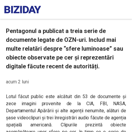
Pentagonul a publicat a treia serie de
documente legate de OZN-uri. Includ mai
multe relatări despre “sfere luminoase” sau
obiecte observate pe cer și reprezentări
digitale făcute recent de autorități.
acum 2 luni
Lotul făcut public este alcătuit din 53 de documente și
zece imagini provenite de la CIA, FBI, NASA,
Departamentul Apărării și alte agenții nenumite, alături de
șase videoclipuri și trei înregistrări audio făcute de agenția
spațială americană. Clipurile prezintă obiecte
asemănătoare unor sfere pe cer, în timp ce o serie de