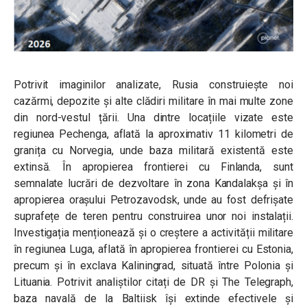
Potrivit imaginilor analizate, Rusia construiește noi
cazărmi, depozite și alte clădiri militare în mai multe zone
din nord-vestul țării. Una dintre locațiile vizate este
regiunea Pechenga, aflată la aproximativ 11 kilometri de
granița cu Norvegia, unde baza militară existentă este
extinsă. În apropierea frontierei cu Finlanda, sunt
semnalate lucrări de dezvoltare în zona Kandalakșa și în
apropierea orașului Petrozavodsk, unde au fost defrișate
suprafețe de teren pentru construirea unor noi instalații.
Investigația menționează și o creștere a activității militare
în regiunea Luga, aflată în apropierea frontierei cu Estonia,
precum și în exclava Kaliningrad, situată între Polonia și
Lituania. Potrivit analiștilor citați de DR și The Telegraph,
baza navală de la Baltiisk își extinde efectivele și