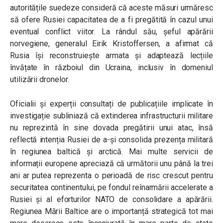
autoritățile suedeze consideră că aceste măsuri urmăresc
să ofere Rusiei capacitatea de a fi pregătită în cazul unui
eventual conflict viitor. La rândul său, șeful apărării
norvegiene, generalul Eirik Kristoffersen, a afirmat că
Rusia își reconstruiește armata și adaptează lecțiile
învățate în războiul din Ucraina, inclusiv în domeniul
utilizării dronelor.
Oficialii și experții consultați de publicațiile implicate în
investigație subliniază că extinderea infrastructurii militare
nu reprezintă în sine dovada pregătirii unui atac, însă
reflectă intenția Rusiei de a-și consolida prezența militară
în regiunea baltică și arctică. Mai multe servicii de
informații europene apreciază că următorii unu până la trei
ani ar putea reprezenta o perioadă de risc crescut pentru
securitatea continentului, pe fondul reînarmării accelerate a
Rusiei și al eforturilor NATO de consolidare a apărării.
Regiunea Mării Baltice are o importanță strategică tot mai