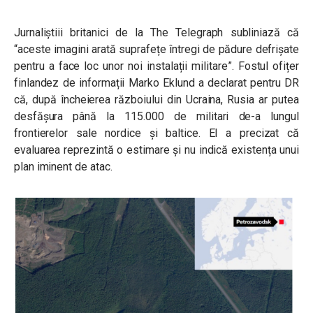
Jurnaliștiii britanici de la The Telegraph subliniază că
“aceste imagini arată suprafețe întregi de pădure defrișate
pentru a face loc unor noi instalații militare”. Fostul ofițer
finlandez de informații Marko Eklund a declarat pentru DR
că, după încheierea războiului din Ucraina, Rusia ar putea
desfășura până la 115.000 de militari de-a lungul
frontierelor sale nordice și baltice. El a precizat că
evaluarea reprezintă o estimare și nu indică existența unui
plan iminent de atac.