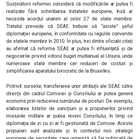
Susținătorii reformei consideră că modificările ar putea fi
realizate fără schimbarea tratatelor europene, însă ar
necesita acordul unanim al celor 27 de state membre.
Tratatul prevede că SEAE trebuie să “asiste” șeful
diplomației europene, în conformitate cu regulile convenite
de statele membre în 2010. În plus, trei dintre oficialii citați
au afirmat că reforma SEAE ar putea fi influențată și de
negocierile privind viitorul buget multianual al Uniunii, unde
numeroase state membre cer reduceri de costuri și
simplificarea aparatului birocratic de la Bruxelles.
Potrivit surselor, transferarea unor atribuții ale SEAE către
direcții din cadrul Comisiei și Consiliului ar putea genera
economii prin reducerea numărului de posturi. De exemplu,
elaborarea listelor de sancțiuni și a propunerilor privind
misiunile militare ar putea reveni Consiliului, în timp ce
diplomația de zi cu zi ar fi gestionată de Comisie. Aceste
propuneri sunt analizate și în contextul noii strategii
europene de securitate, care urmează să fie publicată de