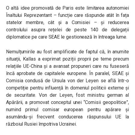
O altă idee promovată de Paris este limitarea autonomiei
Înaltului Reprezentant – funcție care răspunde atât în fața
statelor membre, cât și a Comisiei – și reducerea
controlului asupra rețelei de peste 140 de delegații
diplomatice pe care SEAE le gestionează în întreaga lume.
Nemulțumirile au fost amplificate de faptul că, în anumite
situații, Kallas a exprimat poziții proprii pe teme precum
relațiile UE-China și a avansat propuneri care nu fuseseră
încă aprobate de capitalele europene. În paralel, SEAE și
Comisia condusă de Ursula von der Leyen se află într-o
competiție pentru influență în domeniul politicii externe și
de securitate. Von der Leyen, fost ministru german al
Apărării, a promovat conceptul unei “Comisii geopolitice”,
numind primul comisar european pentru apărare și
asumându-și frecvent conducerea răspunsului UE la
războiul Rusiei împotriva Ucrainei.