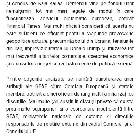
și condus de Kaja Kallas. Demersul vine pe fondul unor
nemulțumiri tot mai mari legate de modul în care
funcționează serviciul diplomatic european, potrivit
Financial Times. Mai mulți oficiali consideră că acesta nu
este suficient de eficient pentru a răspunde provocările
geopolitice actuale, precum războiul din Ucraina, tensiunile
din Iran, imprevizibilitatea lui Donald Trump și utilizarea tot
mai frecventă a tarifelor comerciale, coerciției economice
și resurselor energetice ca instrumente de politică externă.
Printre opțiunile analizate se numără transferarea unor
atribuții ale SEAE către Comisia Europeană și statele
membre, potrivit a cinci oficiali de rang înalt familiarizați cu
discuțiile. Mai multe țări susțin în discuții private că există
prea multe suprapuneri și o coordonare insuficientă între
SEAE, ministerele naționale de externe și direcțiile
responsabile de relațiile externe din cadrul Comisiei și al
Consiliului UE.