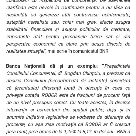
colaborării cu inspectorii de concurență. De asemenea
clarificări este nevoie în continuare pentru a nu lăsa ca
neclarități să genereze atât controverse neîntemeiate,
așteptări nerealiste sau, chiar mai grav, efecte asupra
stabilității financiare și asupra politicilor de creditare,
importante atât pentru persoanele fizice cât și din
perspectiva economiei ca atare, prin acuze dincolo de
realitatea situației
”, mai scrie în comunicatul BNR.
Banca Națională dă și un exemplu: ”
Președintele
Consiliului Concurenței, dl. Bogdan Chirițoiu, a precizat că
decizia Consiliului (neconfirmată de instanțe) consideră
că (eventuala) diferență luată în discuție în ceea ce
privește cotația ROBOR este de fracțiuni de procent față
de un nivel presupus corect. Cu toate acestea, în diverse
intervenții și comentarii din spațiul public, deja și în
anumite inițiative legislative se vorbește de diferențe de
procente, cu așa zisa motivație că ROBOR ar fi crescut
prea mult, prea brusc de la 1,25% la 8,1% în doi ani. BNR a