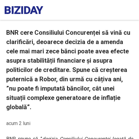
BNR cere Consiliului Concurenței să vină cu
clarificări, deoarece decizia de a amenda
cele mai mari zece bănci poate avea efecte
asupra stabilității financiare și asupra
politicilor de creditare. Spune că creșterea
puternică a Robor, din urmă cu câțiva ani,
”nu poate fi imputată băncilor, cât unei
situații complexe generatoare de inflație
globală”.
acum 2 luni
BNR spune că ”
decizia Consiliului Concurenței legată de