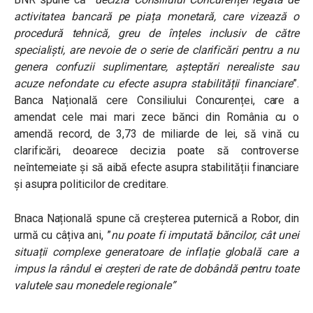
activitatea bancară pe piața monetară, care vizează o
procedură tehnică, greu de înțeles inclusiv de către
specialiști, are nevoie de o serie de clarificări pentru a nu
genera confuzii suplimentare, așteptări nerealiste sau
acuze nefondate cu efecte asupra stabilității financiare
”.
Banca Națională cere Consiliului Concurenței, care a
amendat cele mai mari zece bănci din România cu o
amendă record, de 3,73 de miliarde de lei, să vină cu
clarificări, deoarece decizia poate să
controverse
neîntemeiate și să aibă efecte asupra stabilității financiare
și asupra politicilor de creditare.
Bnaca Națională spune că creșterea puternică a Robor, din
urmă cu câțiva ani, ”
nu poate fi imputată băncilor, cât unei
situații complexe generatoare de inflație globală care a
impus la rândul ei creșteri de rate de dobândă pentru toate
valutele sau monedele regionale”