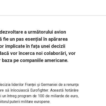
 dezvoltare a următorului avion
ă fie un pas esențial în apărarea
or implicate în fața unei decizii
 dacă vor încerca noi colaborări, vor
or baza pe companiile americane.
ecizia liderilor Franței și Germaniei de a renunța
are să înlocuiască Eurofighter. Această hotărâre
ci un întreg program de 100 de miliarde de euro,
itorul puterii militare europene.