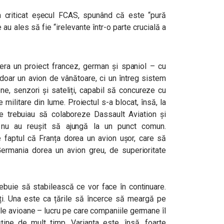
a criticat eșecul FCAS, spunând că este “pură
 au ales să fie “irelevante într-o parte crucială a
era un proiect francez, german și spaniol – cu
doar un avion de vânătoare, ci un întreg sistem
ne, senzori și sateliți, capabil să concureze cu
militare din lume. Proiectul s-a blocat, însă, la
are trebuiau să colaboreze Dassault Aviation și
nu au reușit să ajungă la un punct comun.
de faptul că Franța dorea un avion ușor, care să
Germania dorea un avion greu, de superioritate
trebuie să stabilească ce vor face în continuare.
tăți. Una este ca țările să încerce să meargă pe
ile avioane – lucru pe care companiile germane îl
ine de mult timp. Varianta este, însă, foarte