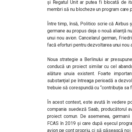
și Regatul Unit ar putea fi blocată de i
membri să nu blocheze un program care p
Între timp, însă, Politico scrie că Airbus
germane au propus deja o nouă alianță nu
unui nou avion. Cancelarul german, Fried
facă eforturi pentru dezvoltarea unui nou 
Noua strategie a Berlinului ar presupun
conducă un proiect similar cu cel abandon
alăture unuia existent. Foarte import
substanțial pe întreaga perioadă a dezvol
trebuie să corespundă cu “contribuția sa f
În acest context, este avută în vedere p
compania suedeză Saab, producătorul avi
proiect comun. De asemenea, germanii a
FCAS în 2019 și care după eșecul progra
avion pe cont propriu, ci să găsească noi 