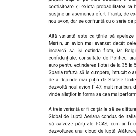
costisitoare și există probabilitatea ca
susține un asemenea efort. Franța, de ex
nou avion, dar se confruntă cu o serie de
Altă variantă este ca țările să apelez
Martin, un avion mai avansat decât cel
încearcă să își extindă flota, iar Be
confidențiale, consultate de Politico, a
euro pentru extinderea flotei de la 35 la 
Spania refuză să le cumpere, întrucât o 
de a depinde mai puțin de Statele Unite
dezvoltă noul avion F-47, mult mai bun, 
vinde aliaților în forma sa cea mai perfor
A treia variantă ar fi ca țările să se alătu
Global de Luptă Aeriană condus de Italia
să salveze părți ale FCAS, cum ar fi 
dezvoltarea unui cloud de luptă. Alăturare