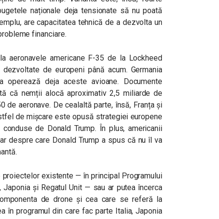
 bugetele naționale deja tensionate să nu poată
emplu, are capacitatea tehnică de a dezvolta un
 probleme financiare.
e la aeronavele americane F-35 de la Lockheed
e dezvoltate de europeni până acum. Germania
lgia operează deja aceste avioane. Documente
rată că nemții alocă aproximativ 2,5 miliarde de
50 de aeronave. De cealaltă parte, însă, Franța și
astfel de mișcare este opusă strategiei europene
 conduse de Donald Trump. În plus, americanii
dar despre care Donald Trump a spus că nu îl va
mantă.
re proiectelor existente — în principal Programului
, Japonia și Regatul Unit — sau ar putea încerca
componenta de drone și cea care se referă la
a în programul din care fac parte Italia, Japonia