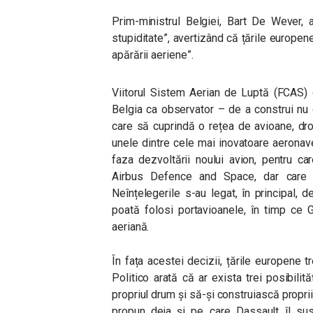
Prim-ministrul Belgiei, Bart De Wever, 
stupiditate”, avertizând că țările europene
apărării aeriene”.
Viitorul Sistem Aerian de Luptă (FCAS) 
Belgia ca observator – de a construi nu 
care să cuprindă o rețea de avioane, dro
unele dintre cele mai inovatoare aeronave 
faza dezvoltării noului avion, pentru c
Airbus Defence and Space, dar care 
Neînțelegerile s-au legat, în principal, 
poată folosi portavioanele, în timp ce 
aeriană.
În fața acestei decizii, țările europene 
Politico arată că ar exista trei posibili
propriul drum și să-și construiască propri
propun deja și pe care Dassault îl susț