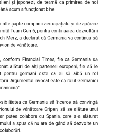
talieni și japonezi, de teamă ca primirea de noi
ână acum a funcționat bine.
 și alte șapte companii aerospațiale și de apărare
mită Team Gen 6, pentru continuarea dezvoltării
rich Merz, a declarat că Germania va continua să
avion de vânătoare.
e, conform Financial Times, fie ca Germania să
at, alături de alți parteneri europeni, fie să le
ant pentru germani este ca ei să aibă un rol
tării. Argumentul invocat este că rolul Germaniei
inanciară”.
osibilitatea ca Germania să încerce să convingă
onului de vânătoare Gripen, să se alăture unui
r putea colabora cu Spania, care s-a alăturat
mului a spus că nu are de gând să dezvolte un
colaborări.