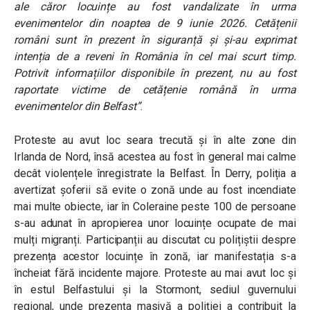
ale căror locuințe au fost vandalizate în urma
evenimentelor din noaptea de 9 iunie 2026. Cetățenii
români sunt în prezent în siguranță și și-au exprimat
intenția de a reveni în România în cel mai scurt timp.
Potrivit informațiilor disponibile în prezent, nu au fost
raportate victime de cetățenie română în urma
evenimentelor din Belfast”
.
Proteste au avut loc seara trecută și în alte zone din
Irlanda de Nord, însă acestea au fost în general mai calme
decât violențele înregistrate la Belfast. În Derry, poliția a
avertizat șoferii să evite o zonă unde au fost incendiate
mai multe obiecte, iar în Coleraine peste 100 de persoane
s-au adunat în apropierea unor locuințe ocupate de mai
mulți migranți. Participanții au discutat cu polițiștii despre
prezența acestor locuințe în zonă, iar manifestația s-a
încheiat fără incidente majore. Proteste au mai avut loc și
în estul Belfastului și la Stormont, sediul guvernului
regional, unde prezența masivă a poliției a contribuit la