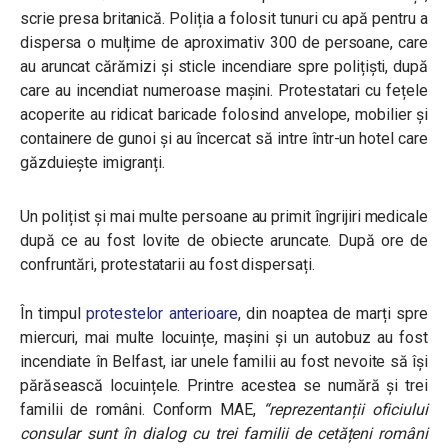
scrie presa britanică. Poliția a folosit tunuri cu apă pentru a
dispersa o mulțime de aproximativ 300 de persoane, care
au aruncat cărămizi și sticle incendiare spre polițiști, după
care au incendiat numeroase mașini. Protestatari cu fețele
acoperite au ridicat baricade folosind anvelope, mobilier și
containere de gunoi și au încercat să intre într-un hotel care
găzduiește imigranți.
Un polițist și mai multe persoane au primit îngrijiri medicale
după ce au fost lovite de obiecte aruncate. După ore de
confruntări, protestatarii au fost dispersați.
În timpul
protestelor anterioare
, din noaptea de marți spre
miercuri, mai multe locuințe, mașini și un autobuz au fost
incendiate în Belfast, iar unele familii au fost nevoite să își
părăsească locuințele. Printre acestea se numără și trei
familii de români. Conform MAE,
“reprezentanții oficiului
consular sunt în dialog cu trei familii de cetățeni români