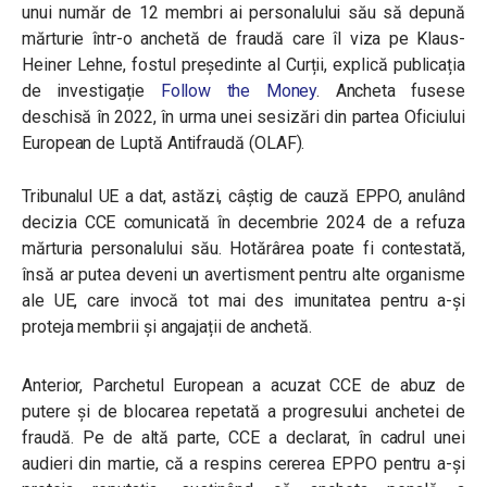
unui număr de 12 membri ai personalului său să depună
mărturie într-o anchetă de fraudă care îl viza pe Klaus-
Heiner Lehne, fostul președinte al Curții, explică publicația
de investigație
Follow the Money
. Ancheta fusese
deschisă în 2022, în urma unei sesizări din partea Oficiului
European de Luptă Antifraudă (OLAF).
Tribunalul UE a dat, astăzi, câștig de cauză EPPO, anulând
decizia CCE comunicată în decembrie 2024 de a refuza
mărturia personalului său. Hotărârea poate fi contestată,
însă ar putea deveni un avertisment pentru alte organisme
ale UE, care invocă tot mai des imunitatea pentru a-și
proteja membrii și angajații de anchetă.
Anterior, Parchetul European a acuzat CCE de abuz de
putere și de blocarea repetată a progresului anchetei de
fraudă. Pe de altă parte, CCE a declarat, în cadrul unei
audieri din martie, că a respins cererea EPPO pentru a-și