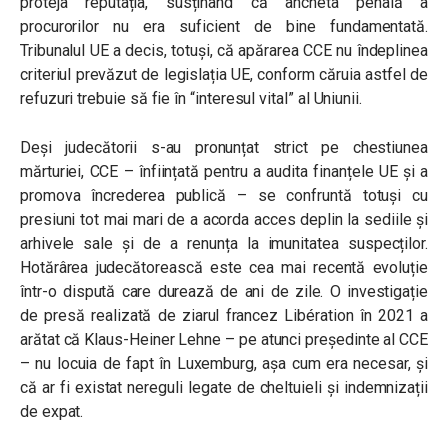
proteja reputația, susținând că ancheta penală a
procurorilor nu era suficient de bine fundamentată.
Tribunalul UE a decis, totuși, că apărarea CCE nu îndeplinea
criteriul prevăzut de legislația UE, conform căruia astfel de
refuzuri trebuie să fie în “interesul vital” al Uniunii.
Deși judecătorii s-au pronunțat strict pe chestiunea
mărturiei, CCE – înființată pentru a audita finanțele UE și a
promova încrederea publică – se confruntă totuși cu
presiuni tot mai mari de a acorda acces deplin la sediile și
arhivele sale și de a renunța la imunitatea suspecților.
Hotărârea judecătorească este cea mai recentă evoluție
într-o dispută care durează de ani de zile. O investigație
de presă realizată de ziarul francez Libération în 2021 a
arătat că Klaus-Heiner Lehne – pe atunci președinte al CCE
– nu locuia de fapt în Luxemburg, așa cum era necesar, și
că ar fi existat nereguli legate de cheltuieli și indemnizații
de expat.