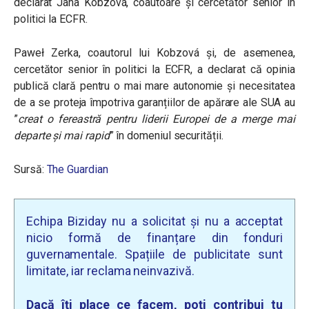
declarat Jana Kobzová, coautoare și cercetător senior în
politici la ECFR.
Paweł Zerka, coautorul lui Kobzová și, de asemenea,
cercetător senior în politici la ECFR, a declarat că opinia
publică clară pentru o mai mare autonomie și necesitatea
de a se proteja împotriva garanțiilor de apărare ale SUA au
”
creat o fereastră pentru liderii Europei de a merge mai
departe și mai rapid
” în domeniul securității.
Sursă:
The Guardian
Echipa Biziday nu a solicitat și nu a acceptat
nicio formă de finanțare din fonduri
guvernamentale. Spațiile de publicitate sunt
limitate, iar reclama neinvazivă.
Dacă îți place ce facem, poți contribui tu