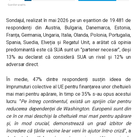
Sondajul, realizat în mai 2026 pe un eșantion de 19.481 de
respondenți din Austria, Bulgaria, Danemarca, Estonia,
Franța, Germania, Ungaria, Italia, Olanda, Polonia, Portugalia,
Spania, Suedia, Elveția și Regatul Unit, a arătat că opinia
predominantă este că SUA sunt un ”partener necesar”, deși
13% au declarat că consideră SUA un rival și 12% un
adversar direct.
În medie, 47% dintre respondenți susțin ideea de
împrumuturi colective al UE pentru finanțarea unor cheltuieli
mai mari pentru apărare, în timp ce 35% s-au opus acestui
lucru.
”
Pe întreg continentul, există un sprijin clar pentru
reducerea dependenței de Washington. Europenii sunt din
ce în ce mai deschiși la cheltuieli mai mari pentru apărare
și, în mod crucial, demonstrează un grad izbitor de
încredere că țările vecine le-ar veni în ajutor într-o criză
”, a