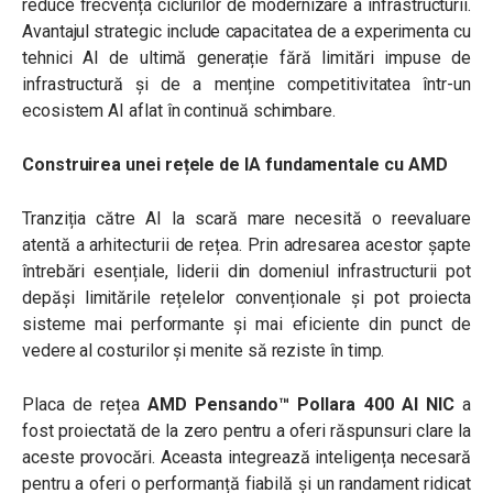
reduce frecvența ciclurilor de modernizare a infrastructurii.
Avantajul strategic include capacitatea de a experimenta cu
tehnici AI de ultimă generație fără limitări impuse de
infrastructură și de a menține competitivitatea într-un
ecosistem AI aflat în continuă schimbare.
Construirea unei rețele de IA fundamentale cu AMD
Tranziția către AI la scară mare necesită o reevaluare
atentă a arhitecturii de rețea. Prin adresarea acestor șapte
întrebări esențiale, liderii din domeniul infrastructurii pot
depăși limitările rețelelor convenționale și pot proiecta
sisteme mai performante și mai eficiente din punct de
vedere al costurilor și menite să reziste în timp.
Placa de rețea
AMD Pensando™ Pollara 400 AI NIC
a
fost proiectată de la zero pentru a oferi răspunsuri clare la
aceste provocări. Aceasta integrează inteligența necesară
pentru a oferi o performanță fiabilă și un randament ridicat