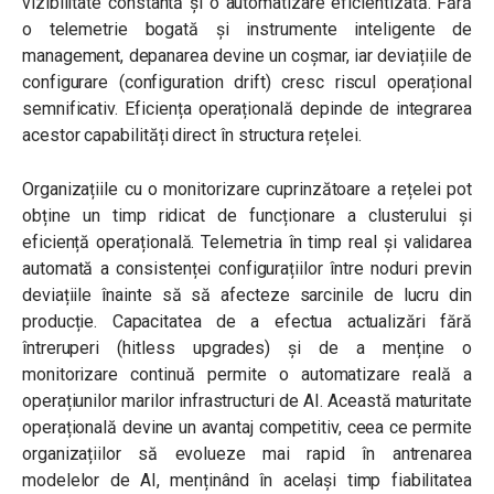
vizibilitate constantă și o automatizare eficientizată. Fără
o telemetrie bogată și instrumente inteligente de
management, depanarea devine un coșmar, iar deviațiile de
configurare (configuration drift) cresc riscul operațional
semnificativ. Eficiența operațională depinde de integrarea
acestor capabilități direct în structura rețelei.
Organizațiile cu o monitorizare cuprinzătoare a rețelei pot
obține un timp ridicat de funcționare a clusterului și
eficiență operațională. Telemetria în timp real și validarea
automată a consistenței configurațiilor între noduri previn
deviațiile înainte să să afecteze sarcinile de lucru din
producție. Capacitatea de a efectua actualizări fără
întreruperi (hitless upgrades) și de a menține o
monitorizare continuă permite o automatizare reală a
operațiunilor marilor infrastructuri de AI. Această maturitate
operațională devine un avantaj competitiv, ceea ce permite
organizațiilor să evolueze mai rapid în antrenarea
modelelor de AI, menținând în același timp fiabilitatea