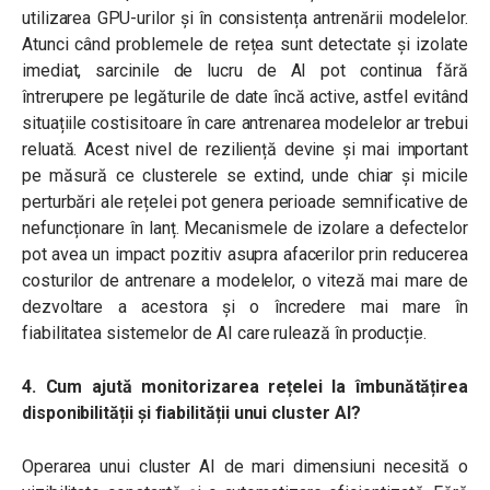
utilizarea GPU-urilor și în consistența antrenării modelelor.
Atunci când problemele de rețea sunt detectate și izolate
imediat, sarcinile de lucru de AI pot continua fără
întrerupere pe legăturile de date încă active, astfel evitând
situațiile costisitoare în care antrenarea modelelor ar trebui
reluată. Acest nivel de reziliență devine și mai important
pe măsură ce clusterele se extind, unde chiar și micile
perturbări ale rețelei pot genera perioade semnificative de
nefuncționare în lanț. Mecanismele de izolare a defectelor
pot avea un impact pozitiv asupra afacerilor prin reducerea
costurilor de antrenare a modelelor, o viteză mai mare de
dezvoltare a acestora și o încredere mai mare în
fiabilitatea sistemelor de AI care rulează în producție.
4. Cum ajută monitorizarea rețelei la îmbunătățirea
disponibilității și fiabilității unui cluster AI?
Operarea unui cluster AI de mari dimensiuni necesită o