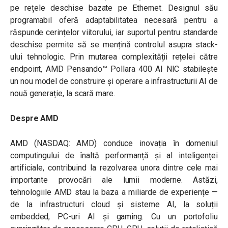
pe rețele deschise bazate pe Ethernet. Designul său
programabil oferă adaptabilitatea necesară pentru a
răspunde cerințelor viitorului, iar suportul pentru standarde
deschise permite să se mențină controlul asupra stack-
ului tehnologic. Prin mutarea complexității rețelei către
endpoint, AMD Pensando™ Pollara 400 AI NIC stabilește
un nou model de construire și operare a infrastructurii AI de
nouă generație, la scară mare.
Despre AMD
AMD (NASDAQ: AMD) conduce inovația în domeniul
computingului de înaltă performanță și al inteligenței
artificiale, contribuind la rezolvarea unora dintre cele mai
importante provocări ale lumii moderne. Astăzi,
tehnologiile AMD stau la baza a miliarde de experiențe —
de la infrastructuri cloud și sisteme AI, la soluții
embedded, PC-uri AI și gaming. Cu un portofoliu