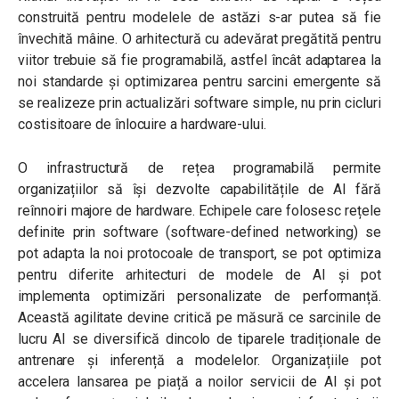
construită pentru modelele de astăzi s-ar putea să fie
învechită mâine. O arhitectură cu adevărat pregătită pentru
viitor trebuie să fie programabilă, astfel încât adaptarea la
noi standarde și optimizarea pentru sarcini emergente să
se realizeze prin actualizări software simple, nu prin cicluri
costisitoare de înlocuire a hardware-ului.
O infrastructură de rețea programabilă permite
organizațiilor să își dezvolte capabilitățile de AI fără
reînnoiri majore de hardware. Echipele care folosesc rețele
definite prin software (software-defined networking) se
pot adapta la noi protocoale de transport, se pot optimiza
pentru diferite arhitecturi de modele de AI și pot
implementa optimizări personalizate de performanță.
Această agilitate devine critică pe măsură ce sarcinile de
lucru AI se diversifică dincolo de tiparele tradiționale de
antrenare și inferență a modelelor. Organizațiile pot
accelera lansarea pe piață a noilor servicii de AI și pot