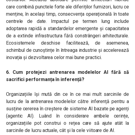
care combină punctele forte ale diferiților furnizori, lucru ce
menține, în același timp, consecvența operațională în toate
centrele de date. Impactul pe termen lung include
adoptarea rapidă a standardelor emergente și capacitatea
de a extinde infrastructura fără constrângeri arhitecturale.
Ecosistemele deschise facilitează, de asemenea,
schimbul de cunoștințe în întreaga industrie și accelerează
inovația și dezvoltarea celor mai bune practici.
6. Cum protejezi antrenarea modelelor AI fără să
sacrifici performanța în inferență?
Organizațiile își mută din ce în ce mai mult sarcinile de
lucru de la antrenarea modelelor către inferență pentru a
susține cererea în creștere de sisteme AI bazate pe agenți
(agentic AI). Luând în considerare ambele cerințe,
organizațiile pot construi o rețea care să ajute atât la
sarcinile de lucru actuale, cât și la cele viitoare de AI.