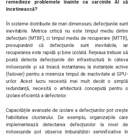
remedieze problemele înainte ca sarcinile AI să
încetinească?
În sisteme distribuite de mari dimensiuni, defecțiunile sunt
inevitabile. Metrica critică nu este timpul mediu dintre
defecțiuni (MTBF), ci timpul mediu de recuperare (MTTR),
presupunând că defecțiunile sunt inevitabile, iar
recuperarea este rapidă și bine izolată. Rețeaua trebuie să
poată detecta defecțiunile din infrastructură în câteva
milisecunde și să treacă instantaneu la instanțele active
(failover) pentru a minimiza timpul de inactivitate al GPU-
urilor. Acest lucru necesită mai mult decât o simplă
redundanță, necesită o arhitectură concepută pentru o
izolare eficientă a defectelor.
Capacitățile avansate de izolare a defecțiunilor pot crește
fiabilitatea clusterului. De exemplu, organizațiile care
implementează detectarea defecțiunilor la nivel de
milisecunde pot observa îmbunătățiri semnificative în