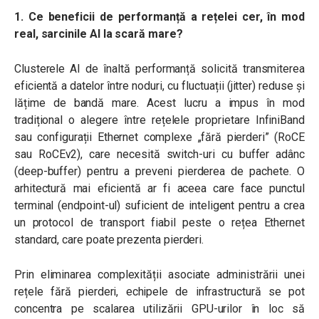
1. Ce beneficii de performanță a rețelei cer, în mod
real, sarcinile AI la scară mare?
Clusterele AI de înaltă performanță solicită transmiterea
eficientă a datelor între noduri, cu fluctuații (jitter) reduse și
lățime de bandă mare. Acest lucru a impus în mod
tradițional o alegere între rețelele proprietare InfiniBand
sau configurații Ethernet complexe „fără pierderi” (RoCE
sau RoCEv2), care necesită switch-uri cu buffer adânc
(deep-buffer) pentru a preveni pierderea de pachete. O
arhitectură mai eficientă ar fi aceea care face punctul
terminal (endpoint-ul) suficient de inteligent pentru a crea
un protocol de transport fiabil peste o rețea Ethernet
standard, care poate prezenta pierderi.
Prin eliminarea complexității asociate administrării unei
rețele fără pierderi, echipele de infrastructură se pot
concentra pe scalarea utilizării GPU-urilor în loc să