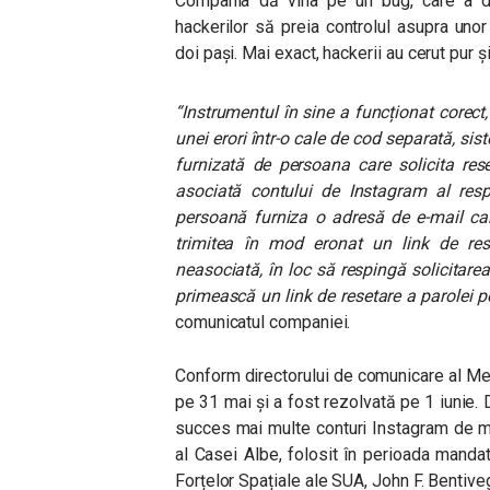
Compania dă vina pe un bug, care a dus 
hackerilor să preia controlul asupra unor
doi pași. Mai exact, hackerii au cerut pur ș
“Instrumentul în sine a funcționat corec
unei erori într-o cale de cod separată, si
furnizată de persoana care solicita res
asociată contului de Instagram al respe
persoană furniza o adresă de e-mail car
trimitea în mod eronat un link de res
neasociată, în loc să respingă solicitarea
primească un link de resetare a parolei p
comunicatul companiei.
Conform directorului de comunicare al Me
pe 31 mai și a fost rezolvată pe 1 iunie. 
succes mai multe conturi Instagram de mar
al Casei Albe, folosit în perioada mandat
Forțelor Spațiale ale SUA, John F. Bentiveg