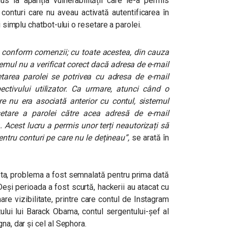
la apariția vulnerabilității care le-a permis
 conturi care nu aveau activată autentificarea în
i simplu chatbot-ului o resetare a parolei.
t, conform comenzii; cu toate acestea, din cauza
stemul nu a verificat corect dacă adresa de e-mail
etarea parolei se potrivea cu adresa de e-mail
ctivului utilizator. Ca urmare, atunci când o
e nu era asociată anterior cu contul, sistemul
etare a parolei către acea adresă de e-mail
. Acest lucru a permis unor terți neautorizați să
entru conturi pe care nu le dețineau”,
se arată în
ta, problema a fost semnalată pentru prima dată
Deși perioada a fost scurtă, hackerii au atacat cu
e vizibilitate, printre care contul de Instagram
ului lui Barack Obama, contul sergentului-șef al
na, dar și cel al Sephora.