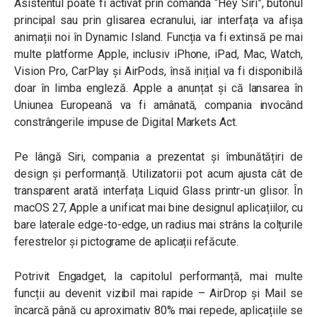
Asistentul poate fi activat prin comanda “Hey Siri”, butonul
principal sau prin glisarea ecranului, iar interfața va afișa
animații noi în Dynamic Island. Funcția va fi extinsă pe mai
multe platforme Apple, inclusiv iPhone, iPad, Mac, Watch,
Vision Pro, CarPlay și AirPods, însă inițial va fi disponibilă
doar în limba engleză. Apple a anunțat și că lansarea în
Uniunea Europeană va fi amânată, compania invocând
constrângerile impuse de Digital Markets Act.
Pe lângă Siri, compania a prezentat și îmbunătățiri de
design și performanță. Utilizatorii pot acum ajusta cât de
transparent arată interfața Liquid Glass printr-un glisor. În
macOS 27, Apple a unificat mai bine designul aplicațiilor, cu
bare laterale edge-to-edge, un radius mai strâns la colțurile
ferestrelor și pictograme de aplicații refăcute.
Potrivit Engadget, la capitolul performanță, mai multe
funcții au devenit vizibil mai rapide – AirDrop și Mail se
încarcă până cu aproximativ 80% mai repede, aplicațiile se