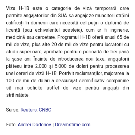
Viza H-1B este o categorie de viză temporară care
permite angajatorilor din SUA să angajeze muncitori străini
calificați în domenii care necesită cel puțin o diplomă de
licență (sau echivalentul acesteia), cum ar fi inginerie,
medicină sau cercetare. Programul H-1B oferă anual 65 de
mii de vize, plus alte 20 de mii de vize pentru lucrătorii cu
studii superioare, aprobate pentru o perioadă de trei până
la șase ani. Înainte de introducerea noii taxe, angajatorii
plăteau între 2.000 și 5.000 de dolari pentru procesarea
unei cereri de viză H-1B. Potrivit reclamanților, majorarea la
100 de mii de dolari a descurajat semnificativ companiile
să mai solicite astfel de vize pentru angajați din
străinătate.
Surse:
Reuters
,
CNBC
Foto:
Andrei Dodonov
|
Dreamstime.com