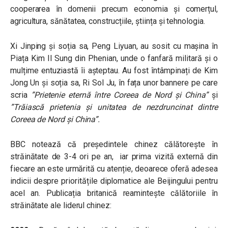
cooperarea în domenii precum economia și comerțul,
agricultura, sănătatea, construcțiile, știința și tehnologia.
Xi Jinping și soția sa, Peng Liyuan, au sosit cu mașina în
Piața Kim Il Sung din Phenian, unde o fanfară militară și o
mulțime entuziastă îi așteptau. Au fost întâmpinați de Kim
Jong Un și soția sa, Ri Sol Ju, în fața unor bannere pe care
scria
”Prietenie eternă între Coreea de Nord și China”
și
”Trăiască prietenia și unitatea de nezdruncinat dintre
Coreea de Nord și China”.
BBC notează că președintele chinez călătorește în
străinătate de 3-4 ori pe an,
iar prima vizită externă din
fiecare an este urmărită cu atenție, deoarece oferă adesea
indicii despre prioritățile diplomatice ale Beijingului pentru
acel an. Publicația britanică reamintește călătoriile în
străinătate ale liderul chinez: