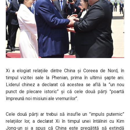
Xi a elogiat relațiile dintre China și Coreea de Nord, în
timpul vizitei sale la Phenian, prima în ultimii șapte ani.
Liderul chinez a declarat că acestea se află la ”un nou
punct de plecare istoric” și că cele două părți ”poartă
împreună noi misiuni ale vremurilor”.
Cele două părți ar trebui să insufle un ”impuls puternic”
relațiilor lor, a declarat Xi în timpul unei întâlniri cu Kim
Jong-un și a spus că China este pregătită să extindă