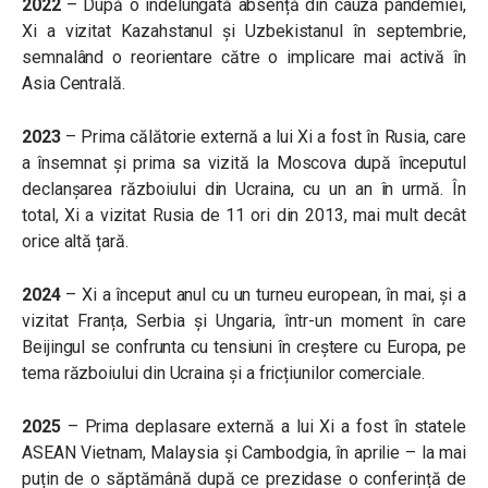
2022
– După o îndelungată absență din cauza pandemiei,
Xi a vizitat Kazahstanul și Uzbekistanul în septembrie,
semnalând o reorientare către o implicare mai activă în
Asia Centrală.
2023
– Prima călătorie externă a lui Xi a fost în Rusia, care
a însemnat și prima sa vizită la Moscova după începutul
declanșarea războiului din Ucraina, cu un an în urmă. În
total, Xi a vizitat Rusia de 11 ori din 2013, mai mult decât
orice altă țară.
2024
– Xi a început anul cu un turneu european, în mai, și a
vizitat Franța, Serbia și Ungaria, într-un moment în care
Beijingul se confrunta cu tensiuni în creștere cu Europa, pe
tema războiului din Ucraina și a fricțiunilor comerciale.
2025
– Prima deplasare externă a lui Xi a fost în statele
ASEAN Vietnam, Malaysia și Cambodgia, în aprilie – la mai
puțin de o săptămână după ce prezidase o conferință de