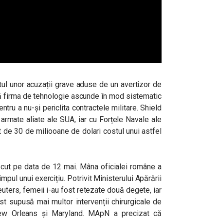
xtul unor acuzații grave aduse de un avertizor de
 că firma de tehnologie ascunde în mod sistematic
tru a nu-și periclita contractele militare. Shield
 armate aliate ale SUA, iar cu Forțele Navale ale
 de 30 de miliooane de dolari costul unui astfel
ecut pe data de 12 mai. Mâna oficialei române a
mpul unui exercițiu. Potrivit Ministerului Apărării
uters, femeii i-au fost retezate două degete, iar
fost supusă mai multor intervenții chirurgicale de
New Orleans și Maryland. MApN a precizat că