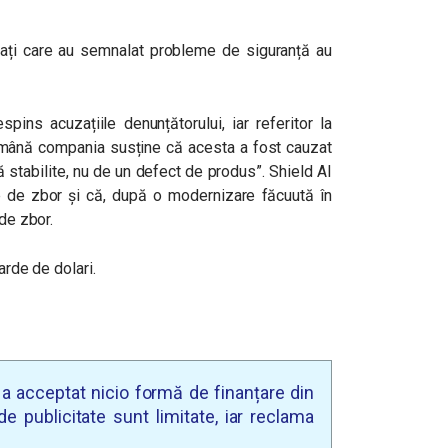
ajați care au semnalat probleme de siguranță au
spins acuzațiile denunțătorului, iar referitor la
 română compania susține că acesta a fost cauzat
ă stabilite, nu de un defect de produs”. Shield AI
 de zbor și că, după o modernizare făcuută în
 de zbor.
arde de dolari.
u a acceptat nicio formă de finanțare din
e publicitate sunt limitate, iar reclama