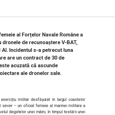
l femeie al Forțelor Navale Române a
 cu dronele de recunoaștere V-BAT,
 AI. Incidentul s-a petrecut luna
are are un contract de 30 de
 este acuzată că ascunde
oiectare ale dronelor sale.
xercițiu militar desfășurat în largul coastelor
t sever – un oficial femeie al marinei militare a
velul degetelor unei mâini, în timpul testării unei