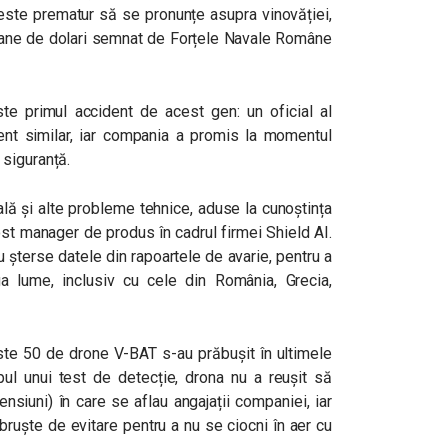
este prematur să se pronunțe asupra vinovăției,
ioane de dolari semnat de Forțele Navale Române
e primul accident de acest gen: un oficial al
dent similar, iar compania a promis la momentul
 siguranță.
eală și alte probleme tehnice, aduse la cunoștința
ost manager de produs în cadrul firmei Shield AI.
u șterse datele din rapoartele de avarie, pentru a
a lume, inclusiv cu cele din România, Grecia,
ste 50 de drone V-BAT s-au prăbușit în ultimele
mpul unui test de detecție, drona nu a reușit să
siuni) în care se aflau angajații companiei, iar
bruște de evitare pentru a nu se ciocni în aer cu