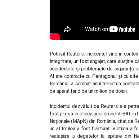
Potrivit Reuters, incidentul vine în conte
integritate, un fost angajat, care susține
accidentele și problemele de siguranță pen
AI are contracte cu Pentagonul și cu alte
României a semnat anul trecut un contract
de aparat fiind de un milion de dolari.
Incidentul dezvăluit de Reuters s-a petr
fost prinsă în elicea unei drone V-BAT în ti
Naționale (MApN) din România, citat de Re
un al treilea a fost fracturat. Victima a 
reatașare a degetelor la spitale din 