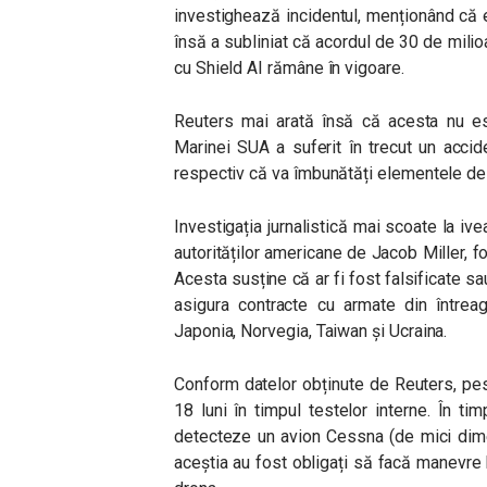
investighează incidentul, menționând că 
însă a subliniat că acordul de 30 de mil
cu Shield AI rămâne în vigoare.
Reuters mai arată însă că acesta nu est
Marinei SUA a suferit în trecut un acci
respectiv că va îmbunătăți elementele de
Investigația jurnalistică mai scoate la iv
autorităților americane de Jacob Miller, f
Acesta susține că ar fi fost falsificate sa
asigura contracte cu armate din întreag
Japonia, Norvegia, Taiwan și Ucraina.
Conform datelor obținute de Reuters, pe
18 luni în timpul testelor interne. În ti
detecteze un avion Cessna (de mici dimen
aceștia au fost obligați să facă manevre 