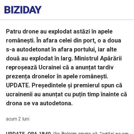
Patru drone au explodat astăzi în apele
românești. În afara celei din port, o a doua
s-a autodetonat în afara portului, iar alte
două au explodat în larg. Ministrul Apărării
reproșează Ucrainei că a anunțat tardiv
prezența dronelor în apele românești.
UPDATE. Președintele și premierul spun că
ucrainenii au anunțat cu puțin timp înainte că
drona se va autodetona.
acum 2 luni
UPDATE, ORA 18:40.
Ilie Bolojan spune că
“astăzi ne-am