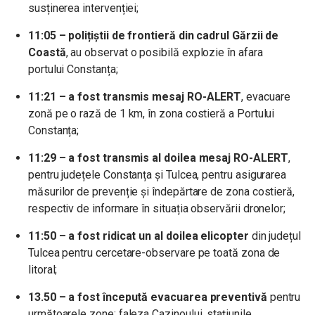
susținerea intervenției;
11:05 – polițiștii de frontieră din cadrul Gărzii de
Coastă
, au observat o posibilă explozie în afara
portului Constanța;
11:21 – a fost transmis mesaj RO-ALERT
, evacuare
zonă pe o rază de 1 km, în zona costieră a Portului
Constanța;
11:29 – a fost transmis al doilea mesaj RO-ALERT
,
pentru județele Constanța și Tulcea, pentru asigurarea
măsurilor de prevenție și îndepărtare de zona costieră,
respectiv de informare în situația observării dronelor;
11:50 – a fost ridicat un al doilea elicopter
din județul
Tulcea pentru cercetare-observare pe toată zona de
litoral;
13.50 – a fost începută evacuarea preventivă
pentru
următoarele zone: faleza Cazinoului, stațiunile