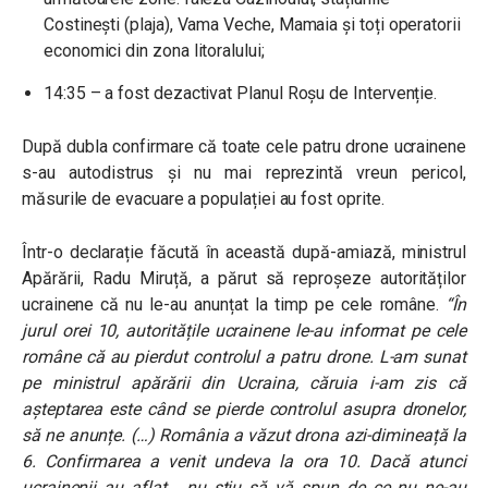
Costinești (plaja), Vama Veche, Mamaia și toți operatorii
economici din zona litoralului;
14:35 – a fost dezactivat Planul Roșu de Intervenție.
După dubla confirmare că toate cele patru drone ucrainene
s-au autodistrus și nu mai reprezintă vreun pericol,
măsurile de evacuare a populației au fost oprite.
Într-o declarație făcută în această după-amiază, ministrul
Apărării, Radu Miruță, a părut să reproșeze autorităților
ucrainene că nu le-au anunțat la timp pe cele române.
“În
jurul orei 10, autoritățile ucrainene le-au informat pe cele
române că au pierdut controlul a patru drone. L-am sunat
pe ministrul apărării din Ucraina, căruia i-am zis că
așteptarea este când se pierde controlul asupra dronelor,
să ne anunțe. (…) România a văzut drona azi-dimineață la
6. Confirmarea a venit undeva la ora 10. Dacă atunci
ucrainenii au aflat… nu știu să vă spun de ce nu ne-au