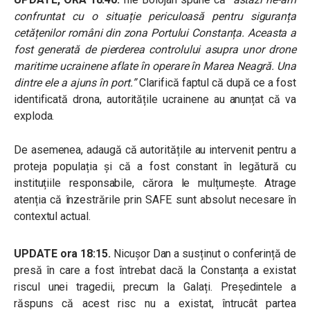
confruntat cu o situație periculoasă pentru siguranța
cetățenilor români din zona Portului Constanța. Aceasta a
fost generată de pierderea controlului asupra unor drone
maritime ucrainene aflate în operare în Marea Neagră. Una
dintre ele a ajuns în port.”
Clarifică faptul că după ce a fost
identificată drona, autoritățile ucrainene au anunțat că va
exploda.
De asemenea, adaugă că autoritățile au intervenit pentru a
proteja populația și că a fost constant în legătură cu
instituțiile responsabile, cărora le mulțumește. Atrage
atenția că înzestrările prin SAFE sunt absolut necesare în
contextul actual.
UPDATE ora 18:15.
Nicușor Dan a susținut o conferință de
presă în care a fost întrebat dacă la Constanța a existat
riscul unei tragedii, precum la Galați. Președintele a
răspuns că acest risc nu a existat, întrucât partea