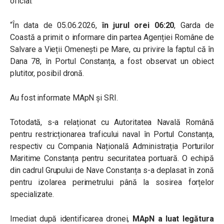
oficial:
“În data de 05.06.2026,
în jurul orei 06:20
, Garda de
Coastă a primit o informare din partea Agenției Române de
Salvare a Vieții Omenești pe Mare, cu privire la faptul că în
Dana 78, în Portul Constanța, a fost observat un obiect
plutitor, posibil dronă.
Au fost informate MApN și SRI.
Totodată, s-a relaționat cu Autoritatea Navală Română
pentru restricționarea traficului naval în Portul Constanța,
respectiv cu Compania Națională Administrația Porturilor
Maritime Constanța pentru securitatea portuară. O echipă
din cadrul Grupului de Nave Constanța s-a deplasat în zonă
pentru izolarea perimetrului până la sosirea forțelor
specializate.
Imediat după identificarea dronei,
MApN a luat legătura