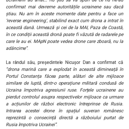
confirmat mai devreme autoritățile ucrainene sau dacă
știau. Nu am în aceste momente date pentru a face un
‘reverse engineering’, stabilind exact cum drona a intrat în
această dană. Urmează și cei de la MAI, Paza de Coastă,
în ce condiții această dronă poate fi văzută de radarele pe
care le au ei. MApN poate vedea drone care zboară, nu la
adâncime”
.
La rândul său, președintele Nicușor Dan a confirmat că
“drona marină care a explodat în această dimineață în
Portul Constanța făcea parte, alături de alte mijloace
similare de luptă, dintr-o operațiune militară condusă de
Ucraina împotriva agresiunii ruse. Forțele ucrainene au
pierdut controlul asupra respectivelor mijloace ca urmare
a acțiunilor de război electronic întreprinse de Rusia.
Intrarea acestei drone în spațiul suveran românesc
reprezintă o consecință directă a războiului purtat de
Rusia împotriva Ucrainei”
.