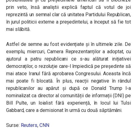
prin veto, însă analiștii explică faptul că votul de joi
reprezintă un semnal clar că unitatea Partidului Republican,
în jurul politicii externe a președintelui, a început să fie tot
mai slăbită.
Astfel de semne au fost evidențiate și în ultimele zile. De
exemplu, miercuri,
Camera Reprezentanților a adoptat, cu
ajutorul a patru republicani ce s-au alăturat inițiativei
democraților, o rezoluție care-l împiedică pe președinte să
mai atace Iranul fără aprobarea Congresului. Aceasta încă
mai poate fi blocată. În plus, reacții negative în rândul
republicanilor au apărut și după ce Donald Trump l-a
nominalizat ca director al comunității de informații (DNI) pe
Bill Pulte, un loialist fără experiență, în locul lui Tulsi
Gabbard, care a demisionat în urmă cu două săptămâni.
Surse:
Reuters
,
CNN