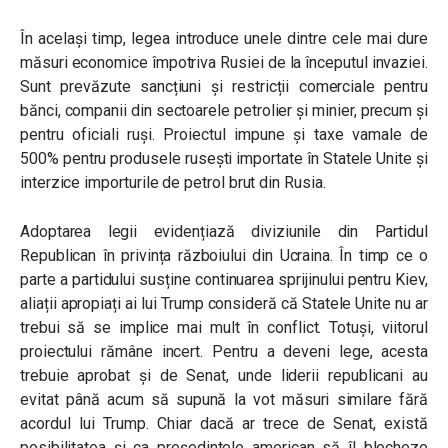
În același timp, legea introduce unele dintre cele mai dure
măsuri economice împotriva Rusiei de la începutul invaziei.
Sunt prevăzute sancțiuni și restricții comerciale pentru
bănci, companii din sectoarele petrolier și minier, precum și
pentru oficiali ruși. Proiectul impune și taxe vamale de
500% pentru produsele rusești importate în Statele Unite și
interzice importurile de petrol brut din Rusia.
Adoptarea legii evidențiază diviziunile din Partidul
Republican în privința războiului din Ucraina. În timp ce o
parte a partidului susține continuarea sprijinului pentru Kiev,
aliații apropiați ai lui Trump consideră că Statele Unite nu ar
trebui să se implice mai mult în conflict. Totuși, viitorul
proiectului rămâne incert. Pentru a deveni lege, acesta
trebuie aprobat și de Senat, unde liderii republicani au
evitat până acum să supună la vot măsuri similare fără
acordul lui Trump. Chiar dacă ar trece de Senat, există
posibilitatea și ca președintele american să îl blocheze