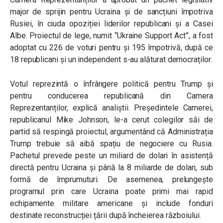
major de sprijin pentru Ucraina și de sancțiuni împotriva
Rusiei, în ciuda opoziției liderilor republicani și a Casei
Albe. Proiectul de lege, numit “Ukraine Support Act”, a fost
adoptat cu 226 de voturi pentru și 195 împotrivă, după ce
18 republicani și un independent s-au alăturat democraților.
Votul reprezintă o înfrângere politică pentru Trump și
pentru conducerea republicană din Camera
Reprezentanților, explică analiștii. Președintele Camerei,
republicanul Mike Johnson, le-a cerut colegilor săi de
partid să respingă proiectul, argumentând că Administrația
Trump trebuie să aibă spațiu de negociere cu Rusia.
Pachetul prevede peste un miliard de dolari în asistență
directă pentru Ucraina și până la 8 miliarde de dolari, sub
formă de împrumuturi. De asemenea, prelungește
programul prin care Ucraina poate primi mai rapid
echipamente militare americane și include fonduri
destinate reconstrucției țării după încheierea războiului.