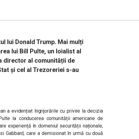
ul lui Donald Trump. Mai mulți
 lui Bill Pulte, un loialist al
a director al comunității de
tat și cel al Trezoreriei s-au
an a evidențiat îngrijorările cu privire la decizia
Pulte la conducerea comunității americane de
 are experiență în domeniul securității naționale,
ulsi Gabbard, care a demisionat în urmă cu două