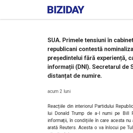
SUA. Primele tensiuni în cabinet
republicani contestă nominalizarea
președintelui fără experiență, c
informații (DNI). Secretarul de S
distanțat de numire.
acum 2 luni
Reacțiile din interiorul Partidului Republic
lui Donald Trump de a-l numi pe Bill 
informații, în condițiile în care acesta nu
arată Reuters. Acesta o va înlocui pe T