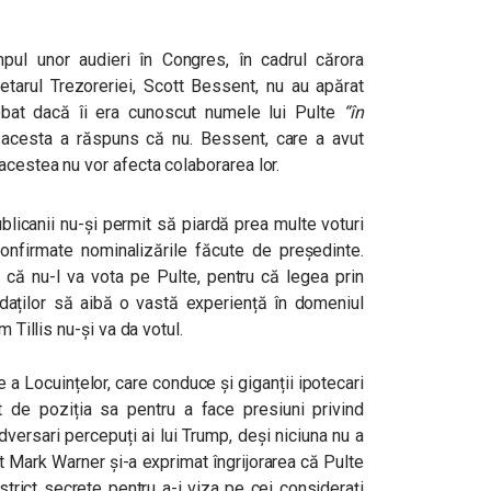
mpul unor audieri în Congres, în cadrul cărora
etarul Trezoreriei, Scott Bessent, nu au apărat
rebat dacă îi era cunoscut numele lui Pulte
“în
r acesta a răspuns că nu. Bessent, care a avut
acestea nu vor afecta colaborarea lor.
blicanii nu-și permit să piardă prea multe voturi
 confirmate nominalizările făcute de președinte.
 că nu-l va vota pe Pulte, pentru că legea prin
didaților să aibă o vastă experiență în domeniul
m Tillis nu-și va da votul.
 a Locuințelor, care conduce și giganții ipotecari
 de poziția sa pentru a face presiuni privind
versari percepuți ai lui Trump, deși niciuna nu a
t Mark Warner și-a exprimat îngrijorarea că Pulte
strict secrete pentru a-i viza pe cei considerați