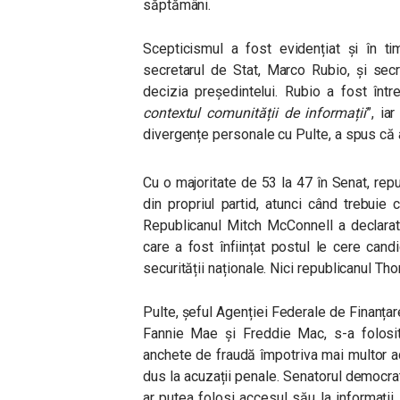
săptămâni.
Scepticismul a fost evidențiat și în ti
secretarul de Stat, Marco Rubio, și secr
decizia președintelui. Rubio a fost înt
contextul comunității de informații
”, ia
divergențe personale cu Pulte, a spus că 
Cu o majoritate de 53 la 47 în Senat, repu
din propriul partid, atunci când trebuie
Republicanul Mitch McConnell a declarat
care a fost înființat postul le cere can
securității naționale. Nici republicanul Tho
Pulte, șeful Agenției Federale de Finanțare
Fannie Mae și Freddie Mac, s-a folosit
anchete de fraudă împotriva mai multor ad
dus la acuzații penale. Senatorul democra
ar putea folosi accesul său la informații 