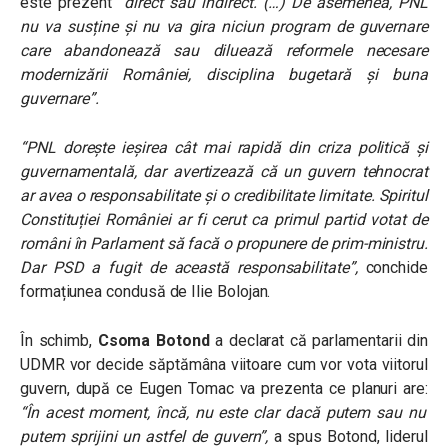
este prezent
“direct sau indirect. (…) De asemenea, PNL
nu va susține și nu va gira niciun program de guvernare
care abandonează sau diluează reformele necesare
modernizării României, disciplina bugetară și buna
guvernare”.
“PNL dorește ieșirea cât mai rapidă din criza politică și
guvernamentală, dar avertizează că un guvern tehnocrat
ar avea o responsabilitate și o credibilitate limitate. Spiritul
Constituției României ar fi cerut ca primul partid votat de
români în Parlament să facă o propunere de prim-ministru.
Dar PSD a fugit de această responsabilitate”
,
conchide
formațiunea condusă de Ilie Bolojan.
În schimb,
Csoma Botond
a declarat că parlamentarii din
UDMR vor decide săptămâna
viitoare cum vor vota viitorul
guvern, după ce Eugen Tomac va prezenta ce planuri are:
“În acest moment, încă, nu este clar dacă putem sau nu
putem sprijini un astfel de guvern”
,
a spus Botond, liderul