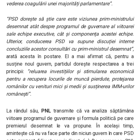
vederea coagulării unei majorități parlamentare”.
“PSD dorește să știe care este viziunea prim-ministrului
desemnat atât despre programul de guvernare al viitoarei
sale echipe executive, cât și componența acestei echipe.
Ulterior, conducerea PSD va supune discuției interne
concluziile acestor consultări cu prim-ministrul desemnat”
,
arată acesta în postare. El a mai afirmat că, pentru a
susține noul guvern, partidul dorește respectarea a trei
principii: ⁠
”
reluarea investițiilor și stimularea economică
pentru a recupera locurile de muncă pierdute, protejarea
românilor cu venituri mici și medii și susținerea IMM-urilor
românești”.
La rândul său,
PNL
transmite că va analiza săptămâna
viitoare programul de guvernare și formula politică pe care
premierul desemnat le va propune. În același timp,
amintește că nu va face parte din niciun guvern în care PSD