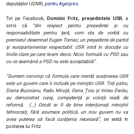
deputaților UDMR,
pentru Agerpres
.
Tot pe Facebook,
Dominic Fritz, președintele USR
, a
scris că
“din respect pentru președinte și cu
responsabilitate pentru țară, vom sta de vorbă cu
premierul desemnat Eugen Tomac, un președinte de partid
și europarlamentar respectabil. USR intră în discuție cu
liniile clare pe care le-am decis. Nicio formulă cu PSD sau
cu ce seamănă a PSD nu este acceptabilă”.
“Suntem convinși că formula care merită susținerea USR
este un guvern care îi include pe miniștrii USR. Toți patru,
Diana Buzoianu, Radu Miruţă, Oana Țoiu și Irineu Darău,
au demonstrat curaj, competență și voință reală de
reformă. (…) Oricât ar fi de bine intenționați miniștrii
tehnocrați, fără asumare politică, un nou guvern nu va
avea puterea să facă curățenia necesară”
, se arată în
postarea lui Fritz.