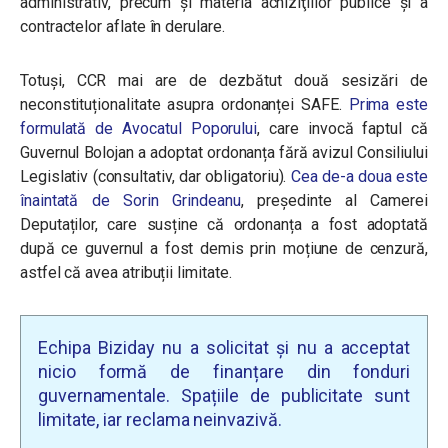
administrativ, precum şi materia achiziţiilor publice şi a
contractelor aflate în derulare.
Totuși, CCR mai are de dezbătut două sesizări de
neconstituționalitate asupra ordonanței SAFE.
Prima este
formulată de
Avocatul Poporului
, care invocă faptul că
Guvernul Bolojan a adoptat ordonanța fără avizul Consiliului
Legislativ (consultativ, dar obligatoriu).
Cea de-a doua este
înaintată de Sorin Grindeanu
, președinte al Camerei
Deputaților, care susține că ordonanța a fost adoptată
după ce guvernul a fost demis prin moțiune de cenzură,
astfel că avea atribuții limitate.
Echipa Biziday nu a solicitat și nu a acceptat
nicio formă de finanțare din fonduri
guvernamentale. Spațiile de publicitate sunt
limitate, iar reclama neinvazivă.