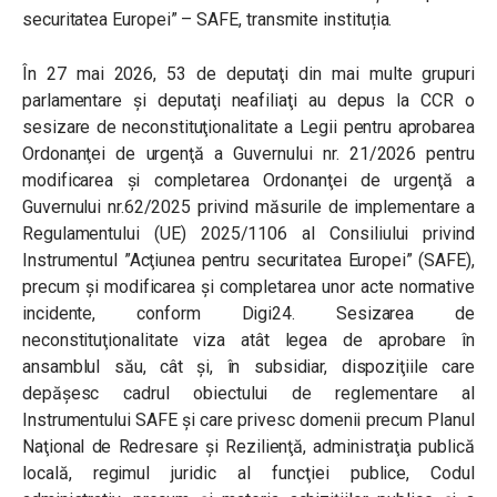
securitatea Europei” – SAFE, transmite instituția.
În 27 mai 2026, 53 de deputaţi din mai multe grupuri
parlamentare şi deputaţi neafiliaţi au depus la CCR o
sesizare de neconstituţionalitate a Legii pentru aprobarea
Ordonanţei de urgenţă a Guvernului nr. 21/2026 pentru
modificarea şi completarea Ordonanţei de urgenţă a
Guvernului nr.62/2025 privind măsurile de implementare a
Regulamentului (UE) 2025/1106 al Consiliului privind
Instrumentul ”Acţiunea pentru securitatea Europei” (SAFE),
precum şi modificarea şi completarea unor acte normative
incidente, conform Digi24.
Sesizarea de
neconstituţionalitate viza atât legea de aprobare în
ansamblul său, cât şi, în subsidiar, dispoziţiile care
depăşesc cadrul obiectului de reglementare al
Instrumentului SAFE şi care privesc domenii precum Planul
Naţional de Redresare şi Rezilienţă, administraţia publică
locală, regimul juridic al funcţiei publice, Codul