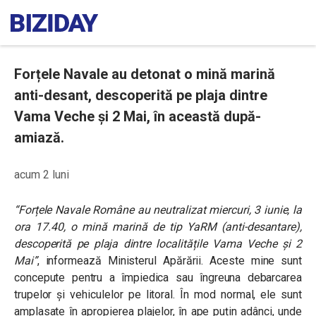
Forțele Navale au detonat o mină marină
anti-desant, descoperită pe plaja dintre
Vama Veche și 2 Mai, în această după-
amiază.
acum 2 luni
“Forțele Navale Române au neutralizat miercuri, 3 iunie, la
ora 17.40, o mină marină de tip YaRM (anti-desantare),
descoperită pe plaja dintre localitățile Vama Veche și 2
Mai”
, informează Ministerul Apărării. Aceste mine sunt
concepute pentru a împiedica sau îngreuna debarcarea
trupelor și vehiculelor pe litoral. În mod normal, ele sunt
amplasate în apropierea plajelor, în ape puțin adânci, unde