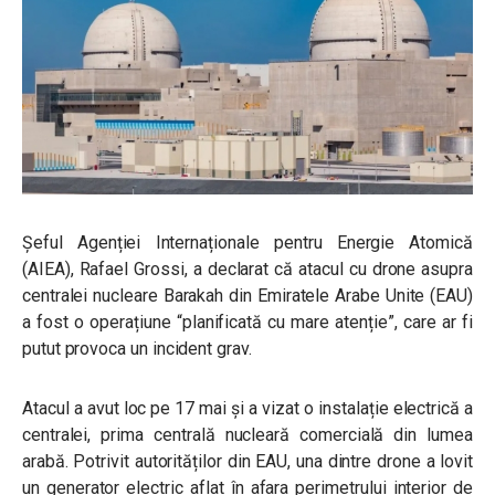
Șeful Agenției Internaționale pentru Energie Atomică
(AIEA), Rafael Grossi, a declarat că atacul cu drone asupra
centralei nucleare Barakah din Emiratele Arabe Unite (EAU)
a fost o operațiune “planificată cu mare atenție”, care ar fi
putut provoca un incident grav.
Atacul a avut loc pe 17 mai și a vizat o instalație electrică a
centralei, prima centrală nucleară comercială din lumea
arabă. Potrivit autorităților din EAU, una dintre drone a lovit
un generator electric aflat în afara perimetrului interior de