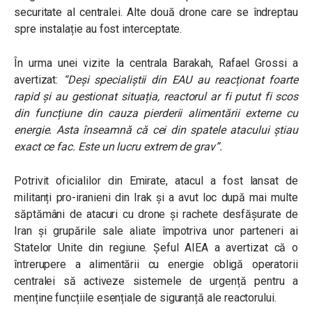
securitate al centralei. Alte două drone care se îndreptau
spre instalație au fost interceptate.
În urma unei vizite la centrala Barakah, Rafael Grossi a
avertizat:
“Deși specialiștii din EAU au reacționat foarte
rapid și au gestionat situația, reactorul ar fi putut fi scos
din funcțiune din cauza pierderii alimentării externe cu
energie. Asta înseamnă că cei din spatele atacului știau
exact ce fac. Este un lucru extrem de grav”.
Potrivit oficialilor din Emirate, atacul a fost lansat de
militanți pro-iranieni din Irak și a avut loc după mai multe
săptămâni de atacuri cu drone și rachete desfășurate de
Iran și grupările sale aliate împotriva unor parteneri ai
Statelor Unite din regiune. Șeful AIEA a avertizat că o
întrerupere a alimentării cu energie obligă operatorii
centralei să activeze sistemele de urgență pentru a
menține funcțiile esențiale de siguranță ale reactorului.