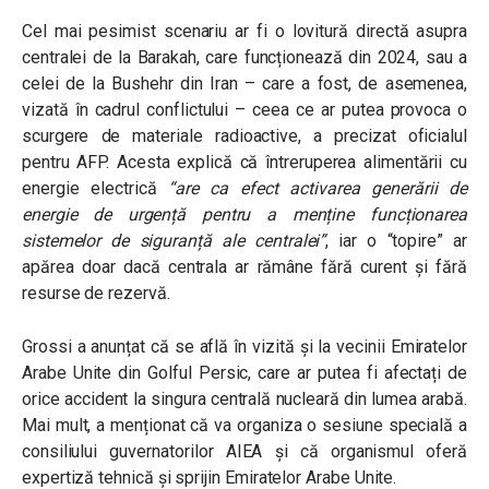
Cel mai pesimist scenariu ar fi o lovitură directă asupra
centralei de la Barakah, care funcționează din 2024, sau a
celei de la Bushehr din Iran – care a fost, de asemenea,
vizată în cadrul conflictului – ceea ce ar putea provoca o
scurgere de materiale radioactive, a precizat oficialul
pentru AFP. Acesta explică că întreruperea alimentării cu
energie electrică
“are ca efect activarea generării de
energie de urgență pentru a menține funcționarea
sistemelor de siguranță ale centralei”
, iar o “topire” ar
apărea doar dacă centrala ar rămâne fără curent și fără
resurse de rezervă.
Grossi a anunțat că se află în vizită și la vecinii Emiratelor
Arabe Unite din Golful Persic, care ar putea fi afectați de
orice accident la singura centrală nucleară din lumea arabă.
Mai mult, a menționat că va organiza o sesiune specială a
consiliului guvernatorilor AIEA și că organismul oferă
expertiză tehnică și sprijin Emiratelor Arabe Unite.