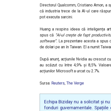
Directorul Qualcomm, Cristiano Amon, a spu
că industria trece de la AI-ul care răspu
pot executa sarcini.
Huang a respins ideea că inteligența art
spus că
“AI-ul crește de fapt productiv
software”.
La prezentare acesta a spus c
de dolari pe an în Taiwan. El a numit Taiwa
După anunț, acțiunile Nvidia au crescut c
au scăzut cu între 4,9% și 8,5%. Valoar
acțiunilor Microsoft a urcat cu 2.7%.
Sursa:
Reuters
,
The Verge
Echipa Biziday nu a solicitat și n
fonduri guvernamentale. Spațiile d