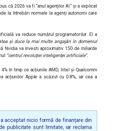
s că 2026 va fi “anul agenților AI” și a explicat
nde la întrebări normale la agenți autonomi care
ificială va reduce numărul programatorilor. El a
itatea și duce la mai multe angajări în domeniul
ă Nvidia va investi aproximativ 150 de miliarde
nul
“centrul revoluției inteligenței artificiale”.
u 4% în timp ce acțiunile AMD, Intel și Qualcomm
ea acțiunilor Apple a scăzut cu 0.8%, iar cea a
u a acceptat nicio formă de finanțare din
e publicitate sunt limitate, iar reclama