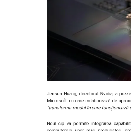
Jensen Huang, directorul Nvidia, a prez
Microsoft, cu care colaborează de aproxim
“transforma modul în care funcționează 
Noul cip va permite integrarea capabilităț
computerele unor mari producători, pr