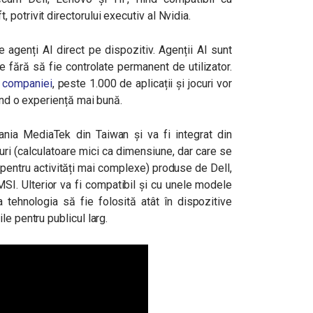
potrivit directorului executiv al Nvidia.
 agenți AI direct pe dispozitiv. Agenții AI sunt
 fără să fie controlate permanent de utilizator.
l companiei
, peste 1.000 de aplicații și jocuri vor
țând o experiență mai bună.
nia MediaTek din Taiwan și va fi integrat din
uri (calculatoare mici ca dimensiune, dar care se
e pentru activități mai complexe) produse de Dell,
SI. Ulterior va fi compatibil și cu unele modele
tehnologia să fie folosită atât în dispozitive
le pentru publicul larg.