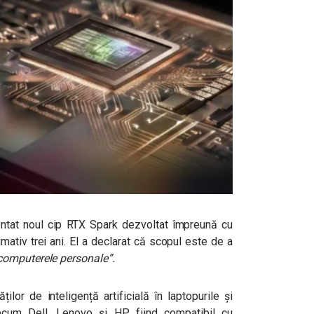
entat noul cip RTX Spark dezvoltat împreună cu
ativ trei ani. El a declarat că scopul este de a
computerele personale”
.
ilor de inteligență artificială în laptopurile și
ecum Dell, Lenovo și HP, fiind compatibil cu