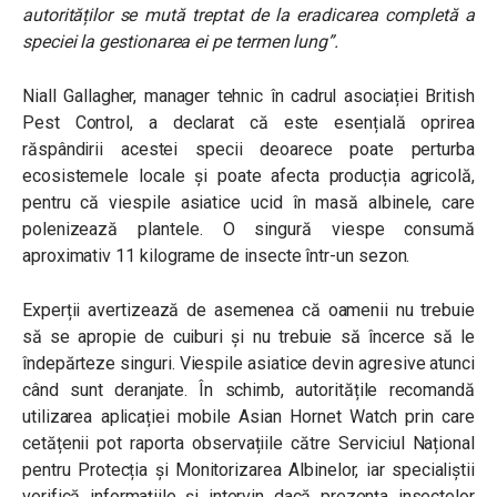
autorităților se mută treptat de la eradicarea completă a
speciei la gestionarea ei pe termen lung”.
Niall Gallagher, manager tehnic în cadrul asociației British
Pest Control, a declarat că este esențială oprirea
răspândirii acestei specii deoarece poate perturba
ecosistemele locale și poate afecta producția agricolă,
pentru că viespile asiatice ucid în masă albinele, care
polenizează plantele. O singură viespe consumă
aproximativ 11 kilograme de insecte într-un sezon.
Experții avertizează de asemenea că oamenii nu trebuie
să se apropie de cuiburi și nu trebuie să încerce să le
îndepărteze singuri. Viespile asiatice devin agresive atunci
când sunt deranjate. În schimb, autoritățile recomandă
utilizarea aplicației mobile Asian Hornet Watch prin care
cetățenii pot raporta observațiile către Serviciul Național
pentru Protecția și Monitorizarea Albinelor, iar specialiștii
verifică informațiile și intervin dacă prezența insectelor