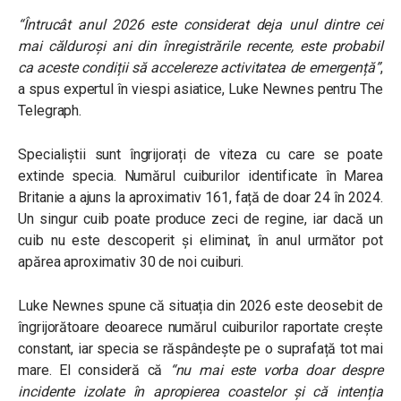
“Întrucât anul 2026 este considerat deja unul dintre cei
mai călduroși ani din înregistrările recente, este probabil
ca aceste condiții să accelereze activitatea de emergență”
,
a spus expertul în viespi asiatice, Luke Newnes pentru The
Telegraph.
Specialiștii sunt îngrijorați de viteza cu care se poate
extinde specia. Numărul cuiburilor identificate în Marea
Britanie a ajuns la aproximativ 161, față de doar 24 în 2024.
Un singur cuib poate produce zeci de regine, iar dacă un
cuib nu este descoperit și eliminat, în anul următor pot
apărea aproximativ 30 de noi cuiburi.
Luke Newnes spune că situația din 2026 este deosebit de
îngrijorătoare deoarece numărul cuiburilor raportate crește
constant, iar specia se răspândește pe o suprafață tot mai
mare. El consideră că
“nu mai este vorba doar despre
incidente izolate în apropierea coastelor și că intenția