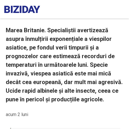
Marea Britanie. Specialiștii avertizează
asupra înmulțirii exponențiale a viespilor
asiatice, pe fondul verii timpurii și a
prognozelor care estimează recorduri de
temperaturi în următoarele luni. Specie
invazivă, viespea asiatică este mai mică
decât cea europeană, dar mult mai agresivă.
Ucide rapid albinele și alte insecte, ceea ce
pune în pericol și producțiile agricole.
acum 2 luni