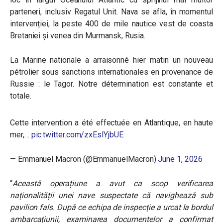
parteneri, inclusiv Regatul Unit. Nava se afla, în momentul
intervenției, la peste 400 de mile nautice vest de coasta
Bretaniei și venea din Murmansk, Rusia.
La Marine nationale a arraisonné hier matin un nouveau
pétrolier sous sanctions internationales en provenance de
Russie : le Tagor. Notre détermination est constante et
totale.
Cette intervention a été effectuée en Atlantique, en haute
mer,…
pic.twitter.com/zxEslYjbUE
— Emmanuel Macron (@EmmanuelMacron)
June 1, 2026
“
Această operațiune a avut ca scop verificarea
naționalității unei nave suspectate că navighează sub
pavilion fals. După ce echipa de inspecție a urcat la bordul
ambarcațiunii, examinarea documentelor a confirmat