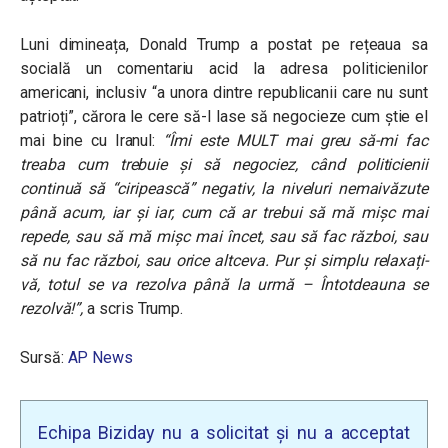
Luni dimineața, Donald Trump a postat pe rețeaua sa
socială un comentariu acid la adresa politicienilor
americani, inclusiv “a unora dintre republicanii care nu sunt
patrioți”, cărora le cere să-l lase să negocieze cum știe el
mai bine cu Iranul:
“Îmi este MULT mai greu să-mi fac
treaba cum trebuie și să negociez, când politicienii
continuă să “ciripească” negativ, la niveluri nemaivăzute
până acum, iar și iar, cum că ar trebui să mă mișc mai
repede, sau să mă mișc mai încet, sau să fac război, sau
să nu fac război, sau orice altceva. Pur și simplu relaxați-
vă, totul se va rezolva până la urmă – Întotdeauna se
rezolvă!”,
a scris Trump.
Sursă:
AP News
Echipa Biziday nu a solicitat și nu a acceptat