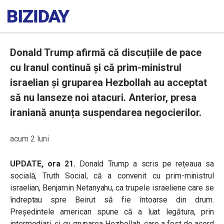
Donald Trump afirmă că discuțiile de pace
cu Iranul continuă și că prim-ministrul
israelian și gruparea Hezbollah au acceptat
să nu lanseze noi atacuri. Anterior, presa
iraniană anunța suspendarea negocierilor.
acum 2 luni
UPDATE, ora 21.
Donald Trump a scris pe rețeaua sa
socială, Truth Social, că a convenit cu prim-ministrul
israelian, Benjamin Netanyahu, ca trupele israeliene care se
îndreptau spre Beirut să fie întoarse din drum.
Președintele american spune că a luat legătura, prin
intermediari, și cu gruparea Hezbollah, care a fost de acord