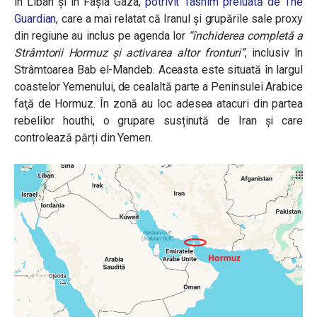
în Liban și în Fâșia Gaza,
potrivit Tasnim preluată de The
Guardian
, care a mai relatat că Iranul și grupările sale proxy
din regiune au inclus pe agenda lor
“închiderea completă a
Strâmtorii Hormuz și activarea altor fronturi”
, inclusiv în
Strâmtoarea Bab el-Mandeb. Aceasta este situată în largul
coastelor Yemenului, de cealaltă parte a Peninsulei Arabice
faţă de Hormuz. În zonă au loc adesea atacuri din partea
rebelilor houthi, o grupare susținută de Iran și care
controlează părți din Yemen.