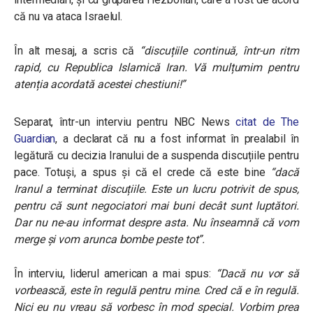
că nu va ataca Israelul.
În alt mesaj, a scris că
“discuțiile continuă, într-un ritm
rapid, cu Republica Islamică Iran. Vă mulțumim pentru
atenția acordată acestei chestiuni!”
Separat, într-un interviu pentru NBC News
citat de The
Guardian
, a declarat că nu a fost informat în prealabil în
legătură cu decizia Iranului de a suspenda discuțiile pentru
pace. Totuși, a spus și că el crede că este bine
“dacă
Iranul a terminat discuțiile. Este un lucru potrivit de spus,
pentru că sunt negociatori mai buni decât sunt luptători.
Dar nu ne-au informat despre asta. Nu înseamnă că vom
merge și vom arunca bombe peste tot”.
În interviu, liderul american a mai spus:
“Dacă nu vor să
vorbească, este în regulă pentru mine. Cred că e în regulă.
Nici eu nu vreau să vorbesc în mod special. Vorbim prea