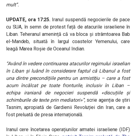
mult”.
UPDATE, ora 17:25.
Iranul suspendă negocierile de pace
cu SUA, în semn de protest față de atacurile israeliene în
Liban. Teheranul amenință că va bloca şi strâmtoarea Bab
el-Mandeb, situată în largul coastelor Yemenului, care
leagă Marea Roșie de Oceanul Indian.
“Având în vedere continuarea atacurilor regimului israelian
în Liban și luând în considerare faptul că Libanul a fost
una dintre precondițiile pentru un armistițiu – care a fost
acum încălcat pe toate fronturile, inclusiv în Liban –
echipa iraniană de negocieri suspendă «discuțiile și
schimburile de texte prin mediatori»”
, scrie agenția de știri
Tasnim, apropiată de Gardienii Revoluției din Iran, care a
fost preluată de presa internațională.
Iranul cere încetarea operațiunilor armatei israeliene (IDF)