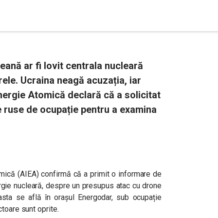
ană ar fi lovit centrala nucleară
rele. Ucraina neagă acuzația, iar
nergie Atomică declară că a solicitat
le ruse de ocupație pentru a examina
omică (AIEA) confirmă că a primit o informare de
rgie nucleară, despre un presupus atac cu drone
easta se află în orașul Energodar, sub ocupație
toare sunt oprite.