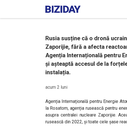
Rusia susține că o dronă ucraine
Zaporijie, fără a afecta reactoa
Agenția Internațională pentru E
și așteaptă accesul de la forțe
instalația.
acum 2 luni
Agenția Internațională pentru Energie At
la Rosatom, agenția rusească pentru ene
asupra centralei nucleare Zaporijie. Ac
rusească din 2022, și toate cele șase reac