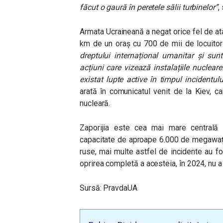
făcut o gaură în peretele sălii turbinelor”
,
Armata Ucraineană a negat orice fel de ata
km de un oraș cu 700 de mii de locuitor
dreptului internațional umanitar și sun
acțiuni care vizează instalațiile nucleare
existat lupte active în timpul incidentul
arată în comunicatul venit de la Kiev, 
nucleară.
Zaporijia este cea mai mare centrală 
capacitate de aproape 6.000 de megawați.
ruse, mai multe astfel de incidente au fos
oprirea completă a acesteia, în 2024, nu a 
Sursă: PravdaUA