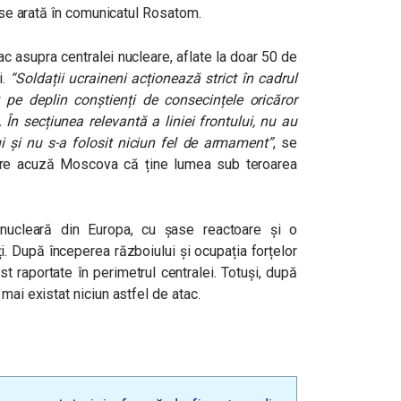
 se arată în comunicatul Rosatom.
c asupra centralei nucleare, aflate la doar 50 de
i.
“Soldații ucraineni acționează strict în cadrul
t pe deplin conștienți de consecințele oricăror
. În secțiunea relevantă a liniei frontului, nu au
ui și nu s-a folosit niciun fel de armament”
, se
care acuză Moscova că ține lumea sub teroarea
nucleară din Europa, cu șase reactoare și o
 După începerea războiului și ocupația forțelor
t raportate în perimetrul centralei. Totuși, după
mai existat niciun astfel de atac.