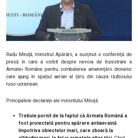
Radu Miruță, ministrul Apărării, a susținut o conferință de
presă în care a vorbit despre nevoia de înzestrare a
Armatei Române pentru combaterea amenințării dronelor
care ajung în spațiul aerian al țării, din cauza războiului
ruso-ucrainean.
Principalele declarații ale ministrului Miruță:
Trebuie pornit de la faptul că Armata Română a
fost proiectată pentru apărare antiaeraină
împotriva obiectelor mari, care zboară la
altitudini mari, la fel și armatele altor țări.
Când