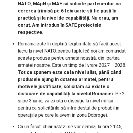
NATO, MApN și MAE să solicite partenerilor ca
cererea trimisă pe 6 februarie să fie pusă în
practică și la nivel de capabilități. Nu erau, am
cerut. Am introdus în SAFE proiectele
respective.
România este în deplină legitimitate să facă acest
lucru la nivel NATO, pentru faptul că noi am comandat
aceste produse pentru armata noastră, din partea
armatei noastre. Este un timp de livrare 2027 – 2028.
Tot ce spunem este ca la nivel aliat, până când
produsele ajung în dotarea armatei, pentru
motivele justificate, solicităm să existe o
dislocare de capabilități la nivelul României.
Pe 2
și pe 3 iunie, va exista o discuție la nivel militar
pentru ca solicitările să intre destul de probabil în
operațiile pe care la avem în zona Dobrogei.
Ca un făcut, chiar astăzi se vor semna, la ora 21:45,