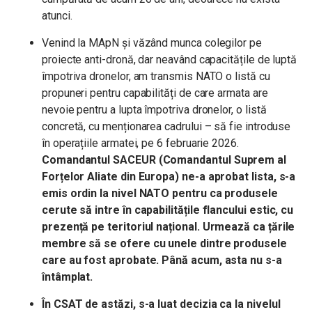
atunci.
Venind la MApN și văzând munca colegilor pe
proiecte anti-dronă, dar neavând capacitățile de luptă
împotriva dronelor, am transmis NATO o listă cu
propuneri pentru capabilități de care armata are
nevoie pentru a lupta împotriva dronelor, o listă
concretă, cu menționarea cadrului – să fie introduse
în operațiile armatei, p
e 6 februarie 2026.
Comandantul SACEUR (Comandantul Suprem al
Forțelor Aliate din Europa) ne-a aprobat lista, s-a
emis ordin la nivel NATO pentru ca produsele
cerute să intre în capabilitățile flancului estic, cu
prezență pe teritoriul național. Urmează ca țările
membre să se ofere cu unele dintre produsele
care au fost aprobate. Până acum, asta nu s-a
întâmplat.
În CSAT de astăzi, s-a luat decizia ca la nivelul