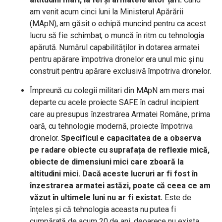
am venit acum cinci luni la Ministerul Apărării
(MApN), am găsit o echipă muncind pentru ca acest
lucru să fie schimbat, o muncă în ritm cu tehnologia
apărută. Numărul capabilităților în dotarea armatei
pentru apărare împotriva dronelor era unul mic și nu
construit pentru apărare exclusivă împotriva dronelor.
Împreună cu colegii militari din MApN am mers mai
departe cu acele proiecte SAFE în cadrul incipient
care au presupus înzestrarea Armatei Române, prima
oară, cu tehnologie modernă, proiecte împotriva
dronelor.
Specificul e capacitatea de a observa
pe radare obiecte cu suprafața de reflexie mică,
obiecte de dimensiuni mici care zboară la
altitudini mici. Dacă aceste lucruri ar fi fost în
înzestrarea armatei astăzi, poate că ceea ce am
văzut în ultimele luni nu ar fi existat.
Este de
înțeles și că tehnologia aceasta nu putea fi
cumpărată de acum 20 de ani, deoarece nu exista