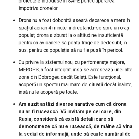
proiectele introduse în SAFE pentru apărarea
împotriva dronelor.
Drona nu a fost doborâtă aseară deoarece a mers în
spațiul aerian 4 minute, îndreptându-se spre un oraș
populat, drona a zburat la o altitudine insuficientă
pentru ca avioanele să poată trage de dedesubt, în
sus, pentru ca populația să nu fie pusă în pericol.
Cu privire la sistemul nou, cu perfomenațe majore,
MEROPS, a fost integrat, însă se adresează unei alte
zone din Dobrogea decât Galați. Este funcțional,
acoperă un spectru mai mare de situații decât înainte,
însă nu le acoperă pe toate.
Am auzit astăzi diverse narative cum că drona
nu ar fi rusească. Vă invităm pe cei care, din
Rusia, consideră că există detalii care să
demonstreze că nu e rusească, de mâine să vina
la sediul de informații, unde să caute numărul de