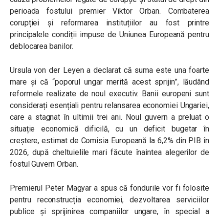
perioada fostului premier Viktor Orban. Combaterea
corupției și reformarea instituțiilor au fost printre
principalele condiții impuse de Uniunea Europeană pentru
deblocarea banilor.
Ursula von der Leyen a declarat că suma este una foarte
mare și că “poporul ungar merită acest sprijin”, lăudând
reformele realizate de noul executiv. Banii europeni sunt
considerați esențiali pentru relansarea economiei Ungariei,
care a stagnat în ultimii trei ani. Noul guvern a preluat o
situație economică dificilă, cu un deficit bugetar în
creștere, estimat de Comisia Europeană la 6,2% din PIB în
2026, după cheltuielile mari făcute înaintea alegerilor de
fostul Guvern Orban.
Premierul Peter Magyar a spus că fondurile vor fi folosite
pentru reconstrucția economiei, dezvoltarea serviciilor
publice și sprijinirea companiilor ungare, în special a