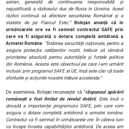
aerian, generată de continuarea iresponsabilă și
nejustificată a războiului dus de Rusia în Ucraina. Acest
război continuă să afecteze securitatea României și a
statelor de pe Flancul Estic.”
Bolojan anunță că în
următoarele ore va fi semnat contractul SAFE prin
care va fi asigurată o dotare completă antidronă a
Armatei Române
:
“Întărirea securității naționale, pentru a
asigura protecția cetățenilor noștri, trebuie să rămână
prioritatea absolută pentru autoritățile și forțele politice
din România. Acesta este obiectivul pe care l-am urmărit
inclusiv prin programul SAFE al UE, însă este clar că toate
eforturile și acțiunile noastre trebuie accelerate.”
De asemenea, Bolojan recunoaște că “
răspunsul apărării
românești a fost limitat de nivelul dotării
. Este încă o
dovadă a importanței programului SAFE, prin care vom
asigura o dotare completă antidronă a armatei române.
Contractul va fi semnat în următoarele ore. În câteva luni
va începe livrarea capabilităților antidronă. De aceea am