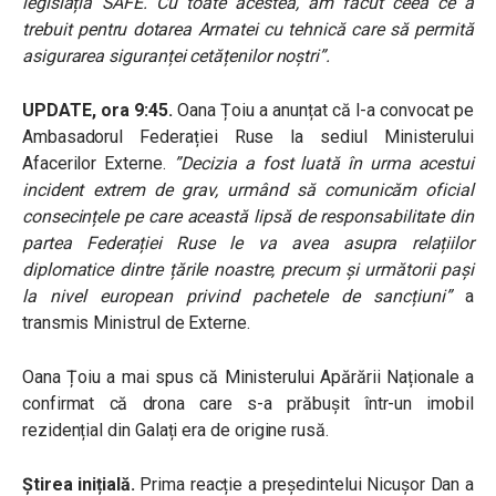
legislația SAFE. Cu toate acestea, am făcut ceea ce a
trebuit pentru dotarea Armatei cu tehnică care să permită
asigurarea siguranței cetățenilor noștri”.
UPDATE, ora 9:45.
Oana Țoiu a anunțat că l-a convocat pe
Ambasadorul Federației Ruse la sediul Ministerului
Afacerilor Externe.
”Decizia a fost luată în urma acestui
incident extrem de grav, urmând să comunicăm oficial
consecințele pe care această lipsă de responsabilitate din
partea Federației Ruse le va avea asupra relațiilor
diplomatice dintre țările noastre, precum și următorii pași
la nivel european privind pachetele de sancțiuni”
a
transmis Ministrul de Externe.
Oana Țoiu a mai spus că Ministerului Apărării Naționale a
confirmat că drona care s-a prăbușit într-un imobil
rezidențial din Galați era de origine rusă.
Știrea inițială.
Prima reacție a președintelui Nicușor Dan a