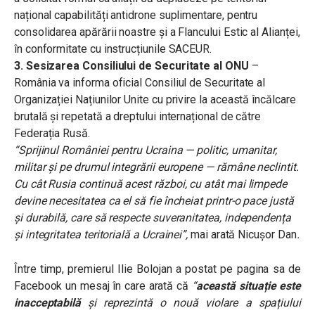
național capabilități antidrone suplimentare, pentru
consolidarea apărării noastre și a Flancului Estic al Alianței,
în conformitate cu instrucțiunile SACEUR.
3. Sesizarea Consiliului de Securitate al ONU
–
România va informa oficial Consiliul de Securitate al
Organizației Națiunilor Unite cu privire la această încălcare
brutală și repetată a dreptului internațional de către
Federația Rusă.
“Sprijinul României pentru Ucraina — politic, umanitar,
militar și pe drumul integrării europene — rămâne neclintit.
Cu cât Rusia continuă acest război, cu atât mai limpede
devine necesitatea ca el să fie încheiat printr-o pace justă
și durabilă, care să respecte suveranitatea, independența
și integritatea teritorială a Ucrainei”,
mai arată Nicușor Dan
.
Între timp, premierul Ilie Bolojan a postat pe pagina sa de
Facebook un mesaj în care arată că
“
această situație este
inacceptabilă
și reprezintă o nouă violare a spațiului