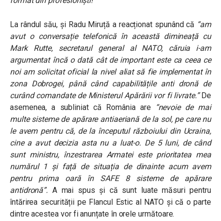
format din profesioniști!”
La rândul său, și Radu Miruță a reacționat spunând că
“am
avut o conversație telefonică în această dimineață cu
Mark Rutte, secretarul general al NATO, căruia i-am
argumentat încă o dată cât de important este ca ceea ce
noi am solicitat oficial la nivel aliat să fie implementat în
zona Dobrogei, până când capabilitățile anti dronă de
curând comandate de Ministerul Apărării vor fi livrate.”
De
asemenea, a subliniat că România are
“nevoie de mai
multe sisteme de apărare antiaeriană de la sol, pe care nu
le avem pentru că, de la începutul războiului din Ucraina,
cine a avut decizia asta nu a luat-o. De 5 luni, de când
sunt ministru, înzestrarea Armatei este prioritatea mea
numărul 1 și față de situația de dinainte acum avem
pentru prima oară în SAFE 8 sisteme de apărare
antidronă”.
A mai spus și că sunt luate măsuri pentru
întărirea securității pe Flancul Estic al NATO și că o parte
dintre acestea vor fi anunțate în orele următoare.