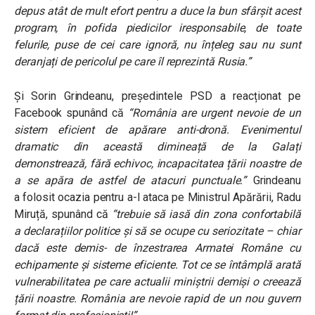
depus atât de mult efort pentru a duce la bun sfârșit acest
program, în pofida piedicilor iresponsabile, de toate
felurile, puse de cei care ignoră, nu înțeleg sau nu sunt
deranjați de pericolul pe care îl reprezintă Rusia.”
Și Sorin Grindeanu, președintele PSD a reacționat pe
Facebook spunând că
“România are urgent nevoie de un
sistem eficient de apărare anti-dronă.
Evenimentul
dramatic din această dimineață de la Galați
demonstrează, fără echivoc, incapacitatea țării noastre de
a se apăra de astfel de atacuri punctuale.”
Grindeanu
a
folosit ocazia pentru a-l ataca pe Ministrul Apărării, Radu
Miruță, spunând că
“trebuie să iasă din zona confortabilă
a declarațiilor politice și să se ocupe cu seriozitate – chiar
dacă este demis- de înzestrarea Armatei Române cu
echipamente și sisteme eficiente.
Tot ce se întâmplă arată
vulnerabilitatea pe care actualii miniștrii demiși o creează
țării noastre. România are nevoie rapid de un nou guvern