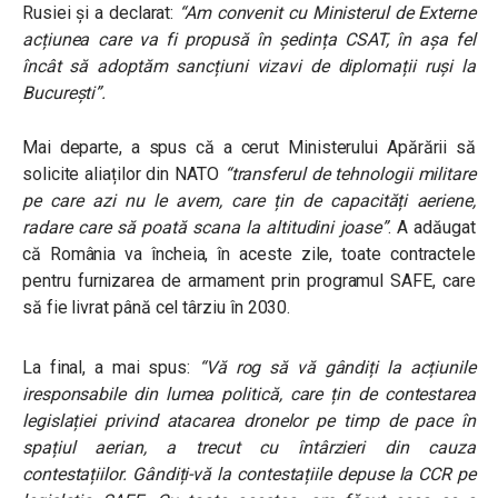
Rusiei și a declarat:
“Am convenit cu Ministerul de Externe
acțiunea care va fi propusă în ședința CSAT, în așa fel
încât să adoptăm sancțiuni vizavi de diplomații ruși la
București”.
Mai departe, a spus că a cerut Ministerului Apărării să
solicite aliaților din NATO
“transferul de tehnologii militare
pe care azi nu le avem, care țin de capacități aeriene,
radare care să poată scana la altitudini joase”
. A adăugat
că România va încheia, în aceste zile, toate contractele
pentru furnizarea de armament prin programul SAFE, care
să fie livrat până cel târziu în 2030.
La final, a mai spus:
“Vă rog să vă gândiți la acțiunile
iresponsabile din lumea politică, care țin de contestarea
legislației privind atacarea dronelor pe timp de pace în
spațiul aerian, a trecut cu întârzieri din cauza
contestațiilor. Gândiți-vă la contestațiile depuse la CCR pe