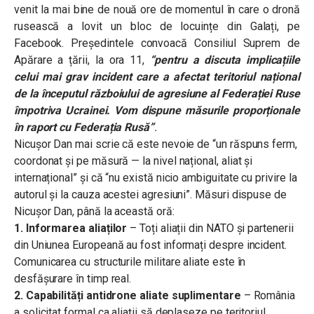
venit la mai bine de nouă ore de momentul în care o dronă
rusească a lovit un bloc de locuințe din Galați, pe
Facebook. Președintele convoacă Consiliul Suprem de
Apărare a țării, la ora 11,
“pentru a discuta implicațiile
celui mai grav incident care a afectat teritoriul național
de la începutul războiului de agresiune al Federației Ruse
împotriva Ucrainei. Vom dispune măsurile proporționale
în raport cu Federația Rusă”
.
Nicușor Dan mai scrie că este nevoie de “un răspuns ferm,
coordonat și pe măsură — la nivel național, aliat și
internațional” și că “nu există nicio ambiguitate cu privire la
autorul și la cauza acestei agresiuni”. Măsuri dispuse de
Nicușor Dan, până la această oră:
1. Informarea aliaților
– Toți aliații din NATO și partenerii
din Uniunea Europeană au fost informați despre incident.
Comunicarea cu structurile militare aliate este în
desfășurare în timp real.
2. Capabilități antidrone aliate suplimentare
– România
a solicitat formal ca aliații să deplaseze pe teritoriul