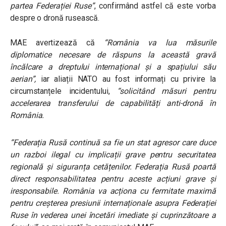
partea Federației Ruse”
, confirmând astfel că este vorba
despre o dronă rusească.
MAE avertizează că
“România va lua măsurile
diplomatice necesare de răspuns la această gravă
încălcare a dreptului internațional și a spațiului său
aerian”,
iar aliații NATO au fost informați cu privire la
circumstanțele incidentului,
“solicitând măsuri pentru
accelerarea transferului de capabilități anti-dronă în
România.
“Federația Rusă continuă sa fie un stat agresor care duce
un razboi ilegal cu implicații grave pentru securitatea
regională și siguranța cetățenilor. Federația Rusă poartă
direct responsabilitatea pentru aceste acțiuni grave și
iresponsabile. România va acționa cu fermitate maximă
pentru creșterea presiunii internaționale asupra Federației
Ruse în vederea unei încetări imediate și cuprinzătoare a