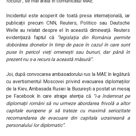
focului”,
se mai arată în comunicatul MAE.
Incidentul este acoperit de toată presa internațională, iar
publicații precum CNN, Reuters, Politico sau Deutsche
Welle au relatat despre el în această dimineață. Reuters
evidențiază faptul că
“legislația din România permite
doborârea dronelor în timp de pace în cazul în care sunt
puse în pericol vieți omenești sau bunuri, dar până în
prezent nu s-a recurs la această măsură”.
Joi, după convocarea ambasadorului rus la MAE
în legătură
cu avertismentul Moscovei privind evacuarea diplomaților
de la Kiev, Ambasada Rusiei la București a postat un mesaj
pe Facebook în care atrage atenția că
“i-a îndemnat pe
diplomații români să nu urmeze abordarea frivolă a altor
capitale europene și să trateze cu maximă seriozitate
recomandarea de evacuare din capitala ucraineană a
personalului lor diplomatic”.