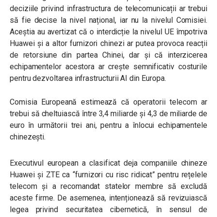
deciziile privind infrastructura de telecomunicații ar trebui
să fie decise la nivel național, iar nu la nivelul Comisiei.
Aceștia au avertizat că o interdicție la nivelul UE împotriva
Huawei și a altor furnizori chinezi ar putea provoca reacții
de retorsiune din partea Chinei, dar și că interzicerea
echipamentelor acestora ar crește semnificativ costurile
pentru dezvoltarea infrastructurii AI din Europa.
Comisia Europeană estimează că operatorii telecom ar
trebui să cheltuiască între 3,4 miliarde și 4,3 de miliarde de
euro în următorii trei ani, pentru a înlocui echipamentele
chinezești.
Executivul european a clasificat deja companiile chineze
Huawei și ZTE ca “furnizori cu risc ridicat” pentru rețelele
telecom și a recomandat statelor membre să excludă
aceste firme. De asemenea, intenționează să revizuiască
legea privind securitatea cibernetică, în sensul de