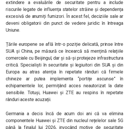
extindere a evaluările de securitate pentru a include
riscurile legate de influența statelor străine și dependența
excesivă de anumiți furnizori. În acest fel, deciziile sale ar
deveni obligatorii din punct de vedere juridic în întreaga
Uniune.
Țările europene se află într-o poziție delicată, prinse între
SUA și China, pe măsură ce încearcă să mențină relațiile
comerciale cu Beijingul, dar și să-și protejeze infrastructura
critică. Specialiști în securitate și legiuitori din SUA și din
Europa au atras atenția în repetate rânduri că firmele
chineze ar putea implementa “portițe ascunse” în
echipamentele lor, permițând acces neautorizat la date
sensibile. Totuși, Huawei și ZTE au respins în repetate
rânduri aceste acuzații.
Germania a decis încă de acum doi ani că va elimina
componentele Huawei și ZTE din nucleul rețelelor sale 5G
până la finalul lui 2026, invocând motive de securitate