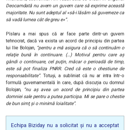
Deocamdată nu avem un guvern care să exprime această
majoritate. Nu sunt adeptul al «să-i lăsăm să guverneze ca
să vadă lumea cât de greu e»”.
Pîslaru a mai spus că ar face parte dintr-un guvern
tehnocrat, dacă va exista un acord de principiu din partea
lui Ilie Bolojan,
“pentru a mă asigura că o să continuăm o
relaţie bună în continuare. (…) Motivul pentru care aş
gândi o continuare, cel puţin, măcar o perioadă de timp,
este să pot finaliza PNRR. Cred că este o chestiune de
responsabilitate”
. Totuși, a subliniat că nu ar intra într-o
formulă guvernamentală în care, după discuția cu domnul
Bolojan,
“nu aş avea un acord de principiu din partea
domniei sale pentru a putea participa. Mi se pare o chestie
de bun simţ şi o minimă loialitate”.
Echipa Biziday nu a solicitat și nu a acceptat