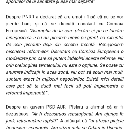
sporurilor de la sănătate și așa mai departe”.
Despre PNRR a declarat că are emoții, însă că nu se vor
pierde bani, și că se discută constant cu Comisia
Europeană:
“Asumpția de la care plecăm și pe ce lucrăm
renegocierea e că nu pierdem nimic pe grant, cu excepția
de cele pierdute deja din cererea trecută. Renegociem
rescrierea reformelor. Discutăm cu Comisia Europeană o
modalitate prin care să putem îndeplini aceste reforme. Nu
prin prelungirea termenului, nu este o opțiune. Se poate cu
anumite indicații în acea zonă. Nu pot să spun mai mult,
suntem exact în mijlocul negocierilor. Există mici detalii
care pot să te ducă mai facil să poți implementa o
reformă importantă” .
Despre un guvern PSD-AUR, Pîslaru a afirmat că ar fi
dezastruos:
“
Ar fi dezastruos reputațional. Am ajunge în
junk, retrogradare rapidă”.
A adăugat că
“ar afecta piețele
financiare, economia. Am văzut asta cu Orban în Ungaria.