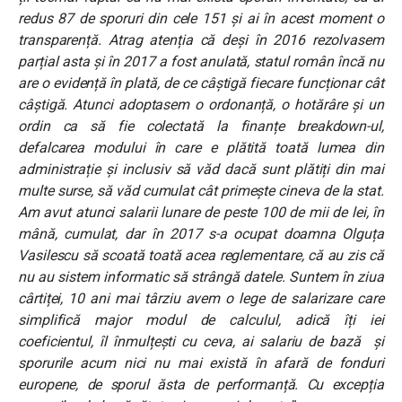
redus 87 de sporuri din cele 151 și ai în acest moment o
transparență. Atrag atenția că deși în 2016 rezolvasem
parțial asta și în 2017 a fost anulată, statul român încă nu
are o evidență în plată, de ce câștigă fiecare funcționar cât
câștigă. Atunci adoptasem o ordonanță, o hotărâre și un
ordin ca să fie colectată la finanțe breakdown-ul,
defalcarea modului în care e plătită toată lumea din
administrație și inclusiv să văd dacă sunt plătiți din mai
multe surse, să văd cumulat cât primește cineva de la stat.
Am avut atunci salarii lunare de peste 100 de mii de lei, în
mână, cumulat, dar în 2017 s-a ocupat doamna Olguța
Vasilescu să scoată toată acea reglementare, că au zis că
nu au sistem informatic să strângă datele. Suntem în ziua
cârtiței, 10 ani mai târziu avem o lege de salarizare care
simplifică major modul de calculul, adică îți iei
coeficientul, îl înmulțești cu ceva, ai salariu de bază și
sporurile acum nici nu mai există în afară de fonduri
europene, de sporul ăsta de performanță. Cu excepția