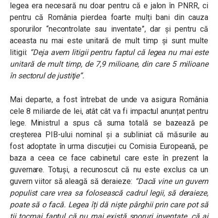
legea era necesară nu doar pentru că e jalon în PNRR, ci
pentru că România pierdea foarte mulți bani din cauza
sporurilor “necontrolate sau inventate”, dar și pentru că
aceasta nu mai este unitară de mult timp și sunt multe
litigii:
“Deja avem litigii pentru faptul că legea nu mai este
unitară de mult timp, de 7,9 milioane, din care 5 milioane
în sectorul de justiţie”.
Mai departe, a fost întrebat de unde va asigura România
cele 8 miliarde de lei, atât cât va fi impactul anunțat pentru
lege. Ministrul a spus că suma totală se bazează pe
creșterea PIB-ului nominal și a subliniat că măsurile au
fost adoptate în urma discuției cu Comisia Europeană, pe
baza a ceea ce face cabinetul care este în prezent la
guvernare. Totuși, a recunoscut că nu este exclus ca un
guvern viitor să aleagă să deraieze:
“Dacă vine un guvern
populist care vrea sa folosească cadrul legii, să deraieze,
poate să o facă. Legea îți dă niște pârghii prin care pot să
ții tocmai faptul că nu mai există sporuri inventate, că ai