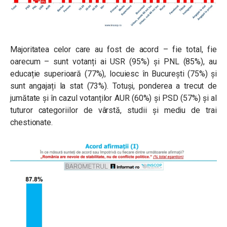
Majoritatea celor care au fost de acord – fie total, fie
oarecum – sunt votanți ai USR (95%) și PNL (85%), au
educație superioară (77%), locuiesc în București (75%) și
sunt angajați la stat (73%). Totuși, ponderea a trecut de
jumătate și în cazul votanților AUR (60%) și PSD (57%) și al
tuturor categoriilor de vârstă, studii și mediu de trai
chestionate.