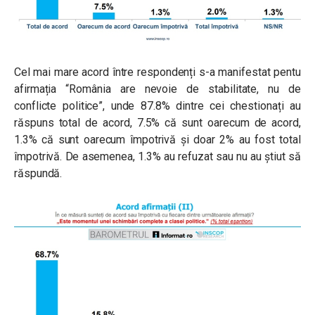
Cel mai mare acord între respondenți s-a manifestat pentu
afirmația “România are nevoie de stabilitate, nu de
conflicte politice”, unde 87.8% dintre cei chestionați au
răspuns total de acord, 7.5% că sunt oarecum de acord,
1.3% că sunt oarecum împotrivă și doar 2% au fost total
împotrivă. De asemenea, 1.3% au refuzat sau nu au știut să
răspundă.