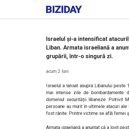
Israelul și-a intensificat atacur
Liban. Armata israeliană a anunț
grupării, într-o singură zi.
acum 2 luni
Israelul a lansat asupra Libanului peste 1
mai intense zile de bombardamente di
domeniul securității libaneze. Potrivit M
persoane au murit în ultimele atacuri ale
fost rănite. Printre victime se află femei ș
Armata israeliană a anunțat că a lovit pe