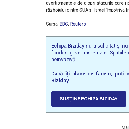
avertismentele de a opri atacurile care 
războiului dintre SUA și Israel împotriva Ir
Sursa:
BBC
,
Reuters
Echipa Biziday nu a solicitat și n
fonduri guvernamentale. Spațiile d
neinvazivă.
Dacă îți place ce facem, poți c
Biziday.
SUSȚINE ECHIPA BIZIDAY
Mai 