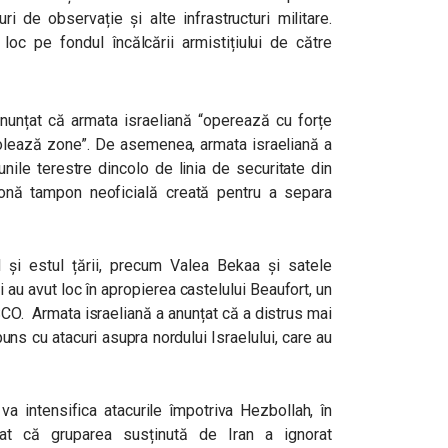
 de observație și alte infrastructuri militare.
loc pe fondul încălcării armistițiului de către
anunțat că armata israeliană
“operează cu forțe
olează zone”.
De asemenea, armata israeliană a
unile terestre dincolo de linia de securitate din
zonă tampon neoficială creată pentru a separa
ul și estul țării, precum Valea Bekaa și satele
 au avut loc în apropierea castelului Beaufort, un
ESCO.
Armata israeliană a anunțat că a distrus mai
uns cu atacuri asupra nordului Israelului, care au
 va intensifica atacurile împotriva Hezbollah, în
at că gruparea susținută de Iran a ignorat