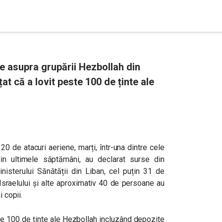
ile asupra grupării Hezbollah din
at că a lovit peste 100 de ținte ale
20 de atacuri aeriene, marți, într-una dintre cele
n ultimele săptămâni, au declarat surse din
inisterului Sănătății din Liban, cel puțin 31 de
 Israelului și alte aproximativ 40 de persoane au
i copii.
ste 100 de ținte ale Hezbollah incluzând depozite