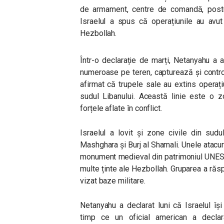
de armament, centre de comandă, posturi
Israelul a spus că operațiunile au avut 
Hezbollah.
Într-o declarație de marți, Netanyahu a 
numeroase pe teren, capturează și contr
afirmat că trupele sale au extins operați
sudul Libanului. Această linie este o 
forțele aflate în conflict.
Israelul a lovit și zone civile din sud
Mashghara și Burj al Shamali. Unele atacuri
monument medieval din patrimoniul UN
multe ținte ale Hezbollah. Gruparea a răsp
vizat baze militare.
Netanyahu a declarat luni că Israelul își
timp ce un oficial american a declar