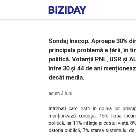
Sondaj Inscop. Aproape 30% din
principala problemă a țării, în t
politică. Votanții PNL, USR și A
între 30 și 44 de ani menționea
decât media.
acum 3 luni
Întrebați care este în opinia lor princ
menționează corupția, 15% lipsa locuri
politică, iar 11% inflația și costul vieții. 
datoria publică, 7% starea sistemului de