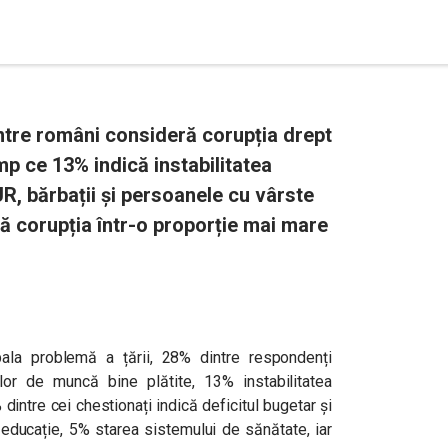
tre români consideră corupția drept
imp ce 13% indică instabilitatea
UR, bărbații și persoanele cu vârste
ză corupția într-o proporție mai mare
ipala problemă a țării, 28% dintre respondenți
lor de muncă bine plătite, 13% instabilitatea
8% dintre cei chestionați indică deficitul bugetar și
 educație, 5% starea sistemului de sănătate, iar