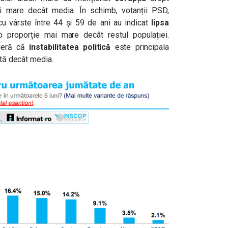
ai mare decât media. În schimb, votanții PSD,
 cu vârste între 44 și 59 de ani au indicat
lipsa
o proporție mai mare decât restul populației.
ideră că
instabilitatea politică
este principala
ată decât media.