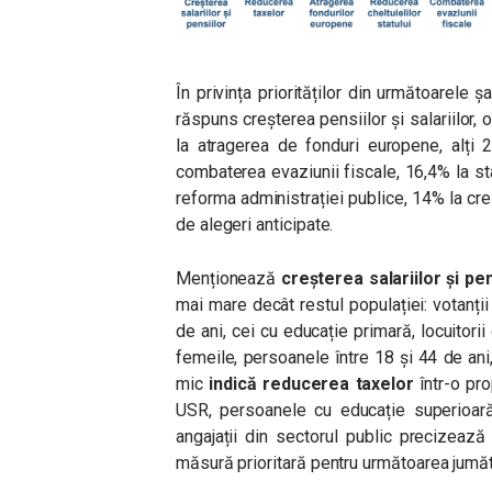
În privința priorităților din următoarele 
răspuns creșterea pensiilor și salariilor, 
la atragerea de fonduri europene, alți 2
combaterea evaziunii fiscale, 16,4% la stab
reforma administrației publice, 14% la creș
de alegeri anticipate.
Menționează
creșterea salariilor și pe
mai mare decât restul populației: votanți
de ani, cei cu educație primară, locuitorii
femeile, persoanele între 18 și 44 de ani,
mic
indică reducerea taxelor
într-o pro
USR, persoanele cu educație superioară,
angajații din sectorul public precizeaz
măsură prioritară pentru următoarea jumăt