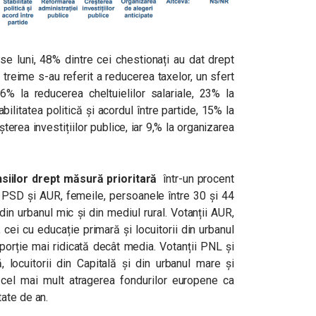
șase luni, 48% dintre cei chestionați au dat drept
o treime s-au referit a reducerea taxelor, un sfert
6% la reducerea cheltuielilor salariale, 23% la
ilitatea politică și acordul între partide, 15% la
terea investițiilor publice, iar 9,% la organizarea
nsiilor drept măsură prioritară
într-un procent
i PSD și AUR, femeile, persoanele între 30 și 44
 din urbanul mic și din mediul rural. Votanții AUR,
 cei cu educație primară și locuitorii din urbanul
porție mai ridicată decât media. Votanții PNL și
 locuitorii din Capitală și din urbanul mare și
ă cel mai mult atragerea fondurilor europene ca
ate de an.