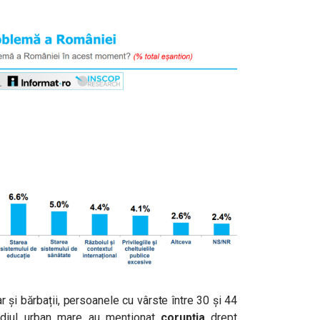
r și bărbații, persoanele cu vârste între 30 și 44
mediul urban mare au menționat
corupția
drept