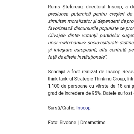
Rems Ștefureac, directorul Inscop, a d
presiunea puternică pentru creșteri de 
simultan moralizator și dependent de pro
favorizează discursurile populiste ce promi
Clivajele dintre votanții partidelor suge
unor <<Românii>> socio-culturale distinc
și integrare europeană, alta centrată p
față de elitele instituționale”.
Sondajul a fost realizat de Inscop Resea
think tank-ul Strategic Thinking Group, în
1.100 de persoane cu vârste de 18 ani ș
grad de încredere de 95%. Datele au fost c
Sursă/Grafic:
Inscop
Foto: Blvdone | Dreamstime