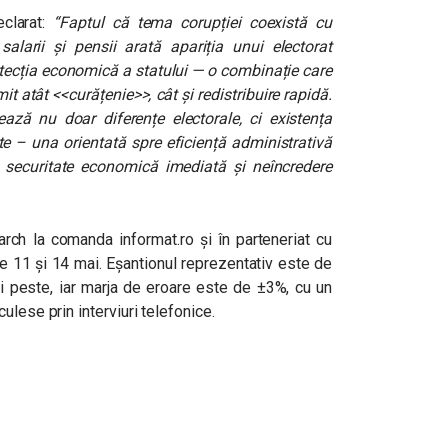
eclarat:
“Faptul că tema corupției coexistă cu
salarii și pensii arată apariția unui electorat
tecția economică a statului — o combinație care
t atât <<curățenie>>, cât și redistribuire rapidă.
rează nu doar diferențe electorale, ci existența
te – una orientată spre eficiență administrativă
e securitate economică imediată și neîncredere
rch la comanda informat.ro și în parteneriat cu
tre 11 și 14 mai. Eșantionul reprezentativ este de
i peste, iar marja de eroare este de ±3%, cu un
ulese prin interviuri telefonice.