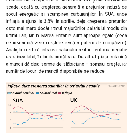
scade, odată cu creșterea generală a prețurilor indusă de
șocul energetic și scumpirea carburanților. În SUA, unde
inflația a ajuns la 3,8% în aprilie, deja creșterea prețurilor
este mai mare decât ritmul majorărilor salariului mediu din
ultimul an, iar în Marea Britanie sunt aproape egale (ceea
ce înseamnă zero creștere reală a puterii de cumpărare).
Analiștii cred că intrarea salariului real în teritoriul negativ
este inevitabil, în lunile următoare. De altfel, piața britanică
a muncii dă deja semne de slăbiciune – șomajul crește, iar
număr de locuri de muncă disponibile se reduce.