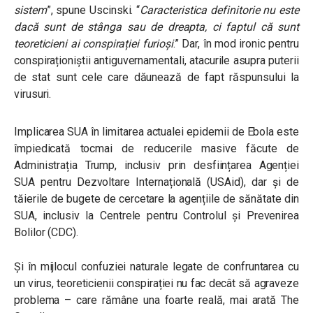
sistem
”, spune Uscinski. “
Caracteristica definitorie nu este
dacă sunt de stânga sau de dreapta, ci faptul că sunt
teoreticieni ai conspirației furioși
.” Dar, în mod ironic pentru
conspiraționiștii antiguvernamentali, atacurile asupra puterii
de stat sunt cele care dăunează de fapt răspunsului la
virusuri.
Implicarea SUA în limitarea actualei epidemii de Ebola este
împiedicată tocmai de reducerile masive făcute de
Administrația Trump, inclusiv prin desființarea Agenției
SUA pentru Dezvoltare Internațională (USAid), dar și de
tăierile de bugete de cercetare la agențiile de sănătate din
SUA, inclusiv la Centrele pentru Controlul și Prevenirea
Bolilor (CDC).
Și în mijlocul confuziei naturale legate de confruntarea cu
un virus, teoreticienii conspirației nu fac decât să agraveze
problema – care rămâne una foarte reală, mai arată The