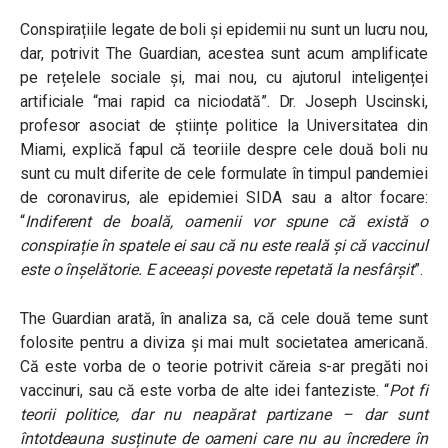
Conspirațiile legate de boli și epidemii nu sunt un lucru nou,
dar, potrivit The Guardian, acestea sunt acum amplificate
pe rețelele sociale și, mai nou, cu ajutorul inteligenței
artificiale
“mai rapid ca niciodată”.
Dr. Joseph Uscinski,
profesor asociat de științe politice la Universitatea din
Miami, explică fapul că teoriile despre cele două boli nu
sunt cu mult diferite de cele formulate în timpul pandemiei
de coronavirus, ale epidemiei SIDA sau a altor focare:
“
Indiferent de boală, oamenii vor spune că există o
conspirație în spatele ei sau că nu este reală și că vaccinul
este o înșelătorie. E aceeași poveste repetată la nesfârșit
”.
The Guardian arată, în analiza sa, că cele două teme sunt
folosite pentru a diviza și mai mult societatea americană.
Că este vorba de o teorie potrivit căreia s-ar pregăti noi
vaccinuri, sau că este vorba de alte idei fanteziste. “
Pot fi
teorii politice, dar nu neapărat partizane – dar sunt
întotdeauna susținute de oameni care nu au încredere în