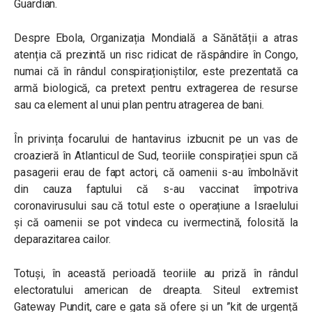
Guardian.
Despre Ebola, Organizația Mondială a Sănătății a atras
atenția că prezintă un risc ridicat de răspândire în Congo,
numai că în rândul conspiraționiștilor, este prezentată ca
armă biologică, ca pretext pentru extragerea de resurse
sau ca element al unui plan pentru atragerea de bani.
În privința focarului de hantavirus izbucnit pe un vas de
croazieră în Atlanticul de Sud, teoriile conspirației spun că
pasagerii erau de fapt actori, că oamenii s-au îmbolnăvit
din cauza faptului că s-au vaccinat împotriva
coronavirusului sau că totul este o operațiune a Israelului
și că oamenii se pot vindeca cu ivermectină, folosită la
deparazitarea cailor.
Totuși, în această perioadă teoriile au priză în rândul
electoratului american de dreapta. Siteul extremist
Gateway Pundit, care e gata să ofere și un ”kit de urgență