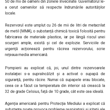
50 de mii de oameni din zonele învecinate. Guvernatorul le-
a cerut oamenilor să respecte îndrumările autorităților
locale.
Rezervorul este umplut cu 26 de mii de litri de metacrilat
de metil (MMA), o substanță chimică toxică folosită pentru
fabricarea de materiale plastice, iar pe lângă riscul unei
scurgeri ample, există și cel de explozie. Serviciile de
urgență acționează pentru răcirea rezervorului, scrie
rețeaua media americană.
Pompierii au explicat că, joi, unul dintre rezervoarele
instalației s-a supraîncălzit și a activat o supapă de
siguranță, pentru răcire. Numai că supapele erau blocate,
ceea ce a făcut ca temperatura din interior să crească la
32 de grade Celsius, față de 10 grade, cât este cea ideală.
Agenția americană pentru Protecția Mediului a explicat că
substanța poate provoca probleme respiratorii și iritații ale