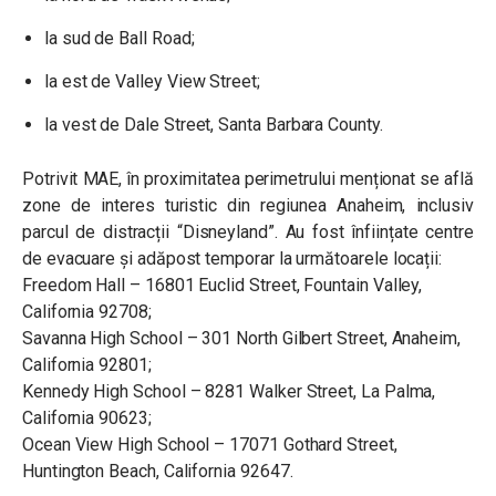
la sud de Ball Road;
la est de Valley View Street;
la vest de Dale Street, Santa Barbara County.
Potrivit MAE, în proximitatea perimetrului menționat se află
zone de interes turistic din regiunea Anaheim, inclusiv
parcul de distracții “Disneyland”. Au fost înființate centre
de evacuare și adăpost temporar la următoarele locații:
Freedom Hall – 16801 Euclid Street, Fountain Valley,
California 92708;
Savanna High School – 301 North Gilbert Street, Anaheim,
California 92801;
Kennedy High School – 8281 Walker Street, La Palma,
California 90623;
Ocean View High School – 17071 Gothard Street,
Huntington Beach, California 92647.