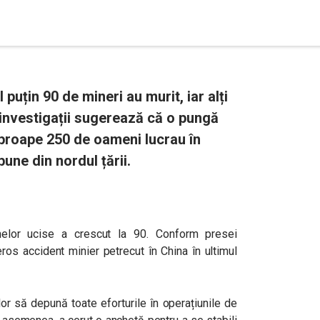
 puțin 90 de mineri au murit, iar alți
 investigații sugerează că o pungă
aproape 250 de oameni lucrau în
une din nordul țării.
elor ucise a crescut la 90. Conform presei
ros accident minier petrecut în China în ultimul
lor să depună toate eforturile în operațiunile de