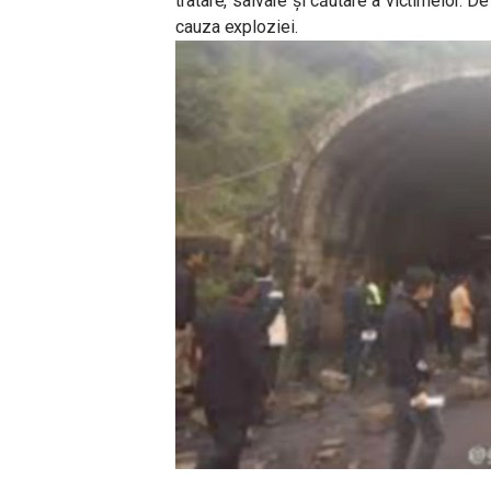
tratare, salvare și căutare a victimelor. 
cauza exploziei.