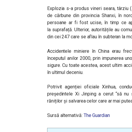
Explozia s-a produs vineri seara, târziu
de cărbune din provincia Shanxi, în nord
persoane ar fi fost ucise, în timp ce 
la suprafață. Ulterior, autoritățile au co
din cei 247 care se aflau în subteran la mo
Accidentele miniere în China erau frec
începutul anilor 2000, prin impunerea uno
sigure. Cu toate acestea, acest ultim acc
în ultimul deceniu.
Potrivit agenției oficiale Xinhua, cond
președintele Xi Jinping a cerut “să nu 
răniților și salvarea celor care ar mai putea 
Sursă alternativă:
The Guardian