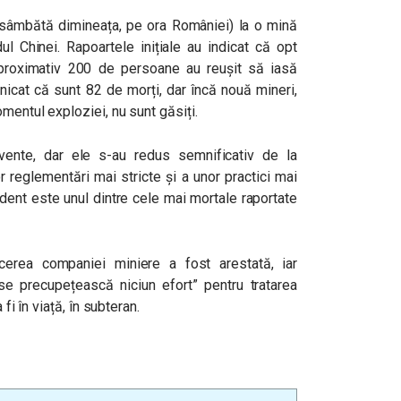
 (sâmbătă dimineața, pe ora României) la o mină
ul Chinei. Rapoartele inițiale au indicat că opt
aproximativ 200 de persoane au reușit să iasă
municat că sunt 82 de morți, dar încă nouă mineri,
mentul exploziei, nu sunt găsiți.
vente, dar ele s-au redus semnificativ de la
r reglementări mai stricte și a unor practici mai
ident este unul dintre cele mai mortale raportate
ucerea companiei miniere a fost arestată, iar
se precupețească niciun efort” pentru tratarea
fi în viață, în subteran.