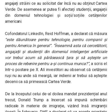
angajați străini ce au solicitat dar încă nu au obținut Cartea
Verde. De asemenea ar putea fi afectați studenții, angajații
din domeniul tehnologiei și soții/soțiile cetățenilor
americani.
Cofondatorul LinkedIn, Reid Hoffman, a declarat că măsura
“este dăunătoare pentru tehnologie, pentru companii și
pentru America în general”. “Înseamnă asta că cercetătorii,
angajații și studenții din domeniul inteligenței artificiale
vor trebui acum să părăsească țara și să aștepte un
proces de rebenire pentru a-și continua munca?”
, a scris el
într-o postare pe X. Alí investitori au observat că cetățenii
ruși nu au unde să meargă, iar indienii ar trebui să aștepte
decenii ca să primească Cartea Verde.
De la începutul celui de-al doilea mandat prezidențial anul
trecut, Donald Trump a încercat să impună schimbări
radicale în materie de imigrație, vizând însă imigranții
ilegali. În februarie, DHS a declarat că va acorda prioritate