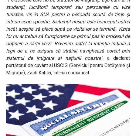
studenții, lucrătorii temporari sau persoanele cu vize
turistice, vin în SUA pentru o perioadă scurtă de timp și
într-un scop specific. Sistemul nostru este conceput astfel
încât aceștia să plece după ce vizita lor se termină. Vizita
lor nu ar trebui să funcționeze ca primul pas în procesul de
obținere a cărții verzi. Revenim astfel la intenția inițială a
legii de a ne asigura că străinii navighează corect prin
sistemul de imigrare al națiunii noastre”
, a declarat
purtătorul de cuvânt al USCIS (Serviciul pentru Cetățenie și
Migrație), Zach Kahler, într-un comunicat.