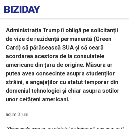
Administrația Trump îi obligă pe solicitanții
de vize de rezidență permanentă (Green
Card) să părăsească SUA și să ceară
acordarea acestora de la consulatele
americane din țara de origine. Măsura ar
putea avea consecințe asupra studenților
străini, a angajaților cu statut temporar din
domeniul tehnologiei și chiar asupra soților
unor cetățeni americani.
acum 3 luni
“Persoanele care nu au statutul de imigranți, așa cum ar fi