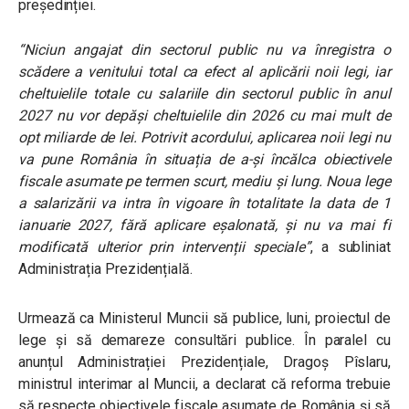
președinției.
“Niciun angajat din sectorul public nu va înregistra o
scădere a venitului total ca efect al aplicării noii legi, iar
cheltuielile totale cu salariile din sectorul public în anul
2027 nu vor depăși cheltuielile din 2026 cu mai mult de
opt miliarde de lei. Potrivit acordului, aplicarea noii legi nu
va pune România în situația de a-și încălca obiectivele
fiscale asumate pe termen scurt, mediu și lung. Noua lege
a salarizării va intra în vigoare în totalitate la data de 1
ianuarie 2027, fără aplicare eșalonată, și nu va mai fi
modificată ulterior prin intervenții speciale”
, a subliniat
Administrația Prezidențială.
Urmează ca Ministerul Muncii să publice, luni, proiectul de
lege și să demareze consultări publice.
În paralel cu
anunțul Administrației Prezidențiale, Dragoș Pîslaru,
ministrul interimar al Muncii, a declarat că reforma trebuie
să respecte obiectivele fiscale asumate de România și să