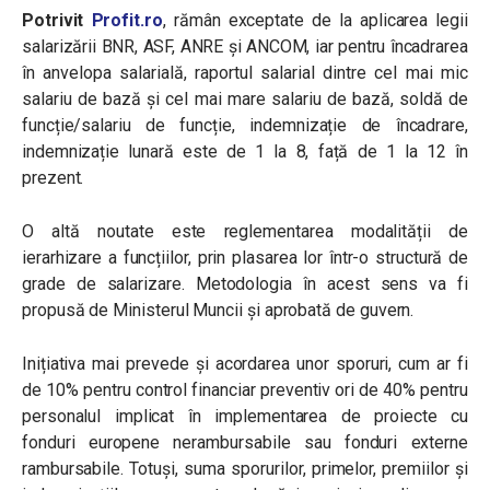
Potrivit
Profit.ro
, rămân exceptate de la aplicarea legii
salarizării BNR, ASF, ANRE și ANCOM, iar pentru încadrarea
în anvelopa salarială, raportul salarial dintre cel mai mic
salariu de bază și cel mai mare salariu de bază, soldă de
funcție/salariu de funcție, indemnizație de încadrare,
indemnizație lunară este de 1 la 8, față de 1 la 12 în
prezent.
O altă noutate este reglementarea modalității de
ierarhizare a funcțiilor, prin plasarea lor într-o structură de
grade de salarizare. Metodologia în acest sens va fi
propusă de Ministerul Muncii și aprobată de guvern.
Inițiativa mai prevede și acordarea unor sporuri, cum ar fi
de 10% pentru control financiar preventiv ori de 40% pentru
personalul implicat în implementarea de proiecte cu
fonduri europene nerambursabile sau fonduri externe
rambursabile.
Totuși, suma sporurilor, primelor, premiilor și