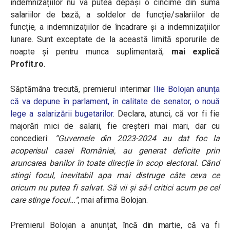
indemnizațiilor nu va putea depăși o cincime din suma
salariilor de bază, a soldelor de funcție/salariilor de
funcție, a indemnizațiilor de încadrare și a indemnizațiilor
lunare. Sunt exceptate de la această limită sporurile de
noapte și pentru munca suplimentară,
mai explică
Profit.ro
.
Săptămâna trecută, premierul interimar
Ilie Bolojan anunța
că va depune în parlament, în calitate de senator, o nouă
lege a salarizării bugetarilor
. Declara, atunci, că vor fi fie
majorări mici de salarii, fie creșteri mai mari, dar cu
concedieri:
“Guvernele din 2023-2024 au dat foc la
acoperisul casei României, au generat deficite prin
aruncarea banilor în toate direcție în scop electoral. Când
stingi focul, inevitabil apa mai distruge câte ceva ce
oricum nu putea fi salvat. Să vii și să-l critici acum pe cel
care stinge focul…”
, mai afirma Bolojan.
Premierul Bolojan a anunțat, încă din martie, că va fi