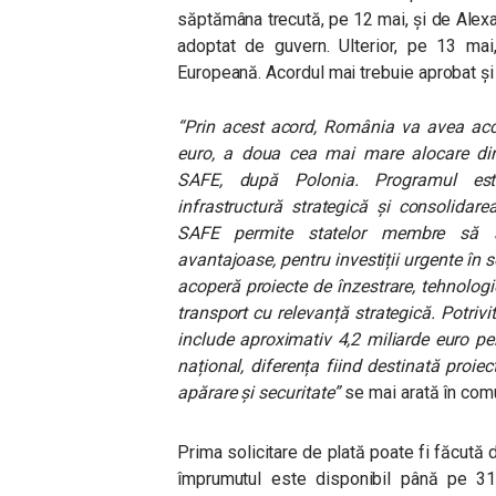
săptămâna trecută, pe 12 mai, și de Alexa
adoptat de guvern. Ulterior, pe 13 mai
Europeană. Acordul mai trebuie aprobat ș
“Prin acest acord, România va avea acc
euro, a doua cea mai mare alocare din
SAFE, după Polonia. Programul este 
infrastructură strategică și consolidar
SAFE permite statelor membre să a
avantajoase, pentru investiții urgente în 
acoperă proiecte de înzestrare, tehnologie
transport cu relevanță strategică. Potriv
include aproximativ 4,2 miliarde euro pen
național, diferența fiind destinată proiec
apărare și securitate”
se mai arată în comu
Prima solicitare de plată poate fi făcută
împrumutul este disponibil până pe 31