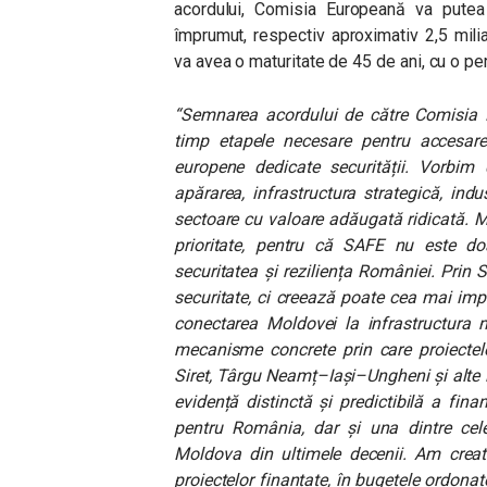
acordului, Comisia Europeană va putea
împrumut, respectiv aproximativ
2,5 mili
va avea o maturitate de
45 de ani, cu o pe
“Semnarea acordului de către Comisia
timp etapele necesare pentru accesare
europene dedicate securității. Vorbim
apărarea, infrastructura strategică, ind
sectoare cu valoare adăugată ridicată. Mi
prioritate, pentru că SAFE nu este doa
securitatea și reziliența României. Prin
securitate, ci creează poate cea mai imp
conectarea Moldovei la infrastructura 
mecanisme concrete prin care proiecte
Siret, Târgu Neamț–Iași–Ungheni și alte 
evidență distinctă și predictibilă a fi
pentru România, dar și una dintre cel
Moldova din ultimele decenii. Am creat
proiectelor finanțate, în bugetele ordonato