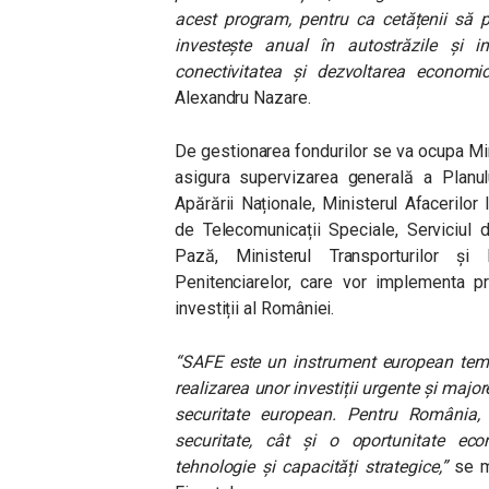
acest program, pentru ca cetățenii să 
investește anual în autostrăzile și 
conectivitatea și dezvoltarea economic
Alexandru Nazare.
De gestionarea fondurilor se va ocupa Mini
asigura supervizarea generală a Planului
Apărării Naționale, Ministerul Afacerilor 
de Telecomunicații Speciale, Serviciul d
Pază, Ministerul Transporturilor și I
Penitenciarelor, care vor implementa pr
investiții al României.
“SAFE este un instrument european tempo
realizarea unor investiții urgente și major
securitate european. Pentru România, 
securitate, cât și o oportunitate econo
tehnologie și capacități strategice,”
se ma