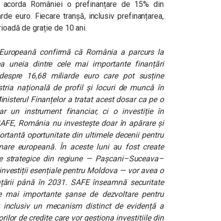
 acorda României o prefinanțare de
15% din
arde euro. Fiecare tranșă, inclusiv prefinanțarea,
rioadă de grație de
10 ani.
 Europeană confirmă că România a parcurs la
a uneia dintre cele mai importante finanțări
 despre 16,68 miliarde euro care pot susține
ustria națională de profil și locuri de muncă în
nisterul Finanțelor a tratat acest dosar ca pe o
r un instrument financiar, ci o investiție în
 SAFE, România nu investește doar în apărare și
ortantă oportunitate din ultimele decenii pentru
mare europeană. În aceste luni au fost create
le strategice din regiune — Pașcani–Suceava–
investiții esențiale pentru Moldova — vor avea o
nanțării până în 2031. SAFE înseamnă securitate
e mai importante șanse de dezvoltare pentru
 inclusiv un mecanism distinct de evidență a
rilor de credite care vor gestiona investițiile din