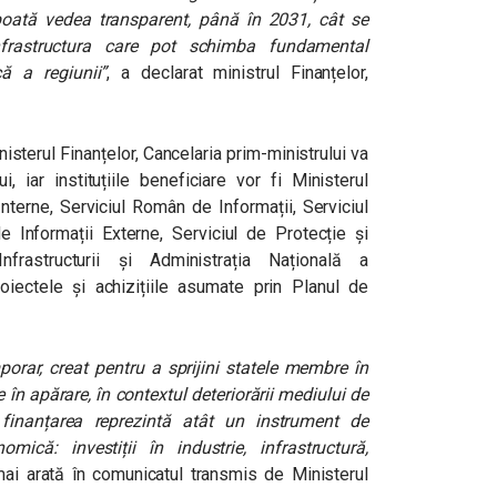
poată vedea transparent, până în 2031, cât se
infrastructura care pot schimba fundamental
ă a regiunii”
, a declarat ministrul Finanțelor,
sterul Finanțelor, Cancelaria prim-ministrului va
, iar instituțiile beneficiare vor fi Ministerul
Interne, Serviciul Român de Informații, Serviciul
e Informații Externe, Serviciul de Protecție și
nfrastructurii și Administrația Națională a
oiectele și achizițiile asumate prin Planul de
rar, creat pentru a sprijini statele membre în
e în apărare, în contextul deteriorării mediului de
finanțarea reprezintă atât un instrument de
mică: investiții în industrie, infrastructură,
i arată în comunicatul transmis de Ministerul