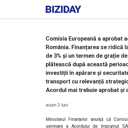
Comisia Europeană a aprobat a
România. Finanțarea se ridică l
de 3% și un termen de grație de
plătească după această perioadă)
investiții în apărare și securita
transport cu relevanță strategi
Acordul mai trebuie aprobat și
acum 3 luni
Ministerul Finanțelor anunță că Comis
semnare a Acordului de împrumut S