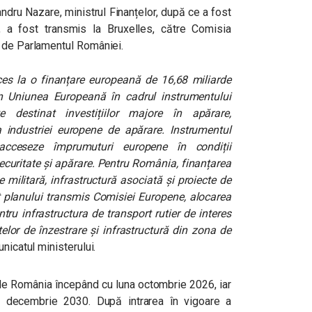
ndru Nazare, ministrul Finanțelor, după ce a fost
, a fost transmis la Bruxelles, către Comisia
i de Parlamentul României.
es la o finanțare europeană de 16,68 miliarde
 Uniunea Europeană în cadrul instrumentului
destinat investițiilor majore în apărare,
ea industriei europene de apărare. Instrumentul
cceseze împrumuturi europene în condiții
securitate și apărare. Pentru România, finanțarea
 militară, infrastructură asociată și proiecte de
it planului transmis Comisiei Europene, alocarea
tru infrastructura de transport rutier de interes
telor de înzestrare și infrastructură din zona de
nicatul ministerului.
 de România începând cu luna octombrie 2026, iar
 decembrie 2030. După intrarea în vigoare a