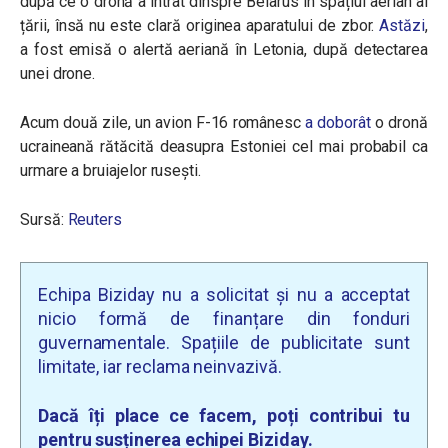
după ce o dronă a intrat dinspre Belarus în spațiul aerian al
țării, însă nu este clară originea aparatului de zbor.
Astăzi
,
a fost emisă o alertă aeriană în Letonia, după detectarea
unei drone.
Acum două zile, un avion F-16 românesc
a doborât
o dronă
ucraineană rătăcită deasupra Estoniei cel mai probabil ca
urmare a bruiajelor rusești.
Sursă:
Reuters
Echipa Biziday nu a solicitat și nu a acceptat
nicio formă de finanțare din fonduri
guvernamentale. Spațiile de publicitate sunt
limitate, iar reclama neinvazivă.
Dacă îți place ce facem, poți contribui tu
pentru susținerea echipei Biziday.