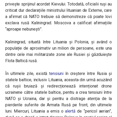
privește sprijinul acordat Kievului. Totodată, oficialii ruși au
criticat dur declarațiile ministrului lituanian de Externe, care
a afirmat că NATO trebuie să demonstreze că poate lovi
exclava rusă Kaliningrad. Moscova a calificat afirmațiile
“aproape nebunești”.
Kaliningrad, situată între Lituania și Polonia, și având o
populație de aproximativ un milion de persoane, este una
dintre cele mai militarizate zone ale Rusiei și găzduiește
Flota Baltică rusă.
În ultimele zile, există
tensiuni
în creștere între Rusia și
statele baltice, inclusiv Lituania, aceasta din urmă acuzând
că rușii bruiază și redirecționează intenționat drone
ucrainene către statele baltice, pentru a crea tensiuni între
NATO și Ucraina, dar și pentru a distrage atenția de la
pierderile suferite de Armata Rusă pe front, din ultimele
luni. Miercuri, Lituania a emis o
alertă
de “pericol aerian”,