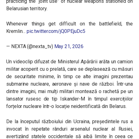
practicing the “joint use” of nuclear weapons stationed on
Belarusian territory.
Whenever things get difficult on the battlefield, the
Kremlin…
pic.twitter.com/jQ0PEjuDc5
— NEXTA (@nexta_tv)
May 21, 2026
Un videoclip difuzat de Ministerul Apărării arăta un camion
militar acoperit cu o prelată, care se deplasează cu măsuri
de securitate minime, în timp ce alte imagini prezentau
submarine nucleare, aeronave și nave de război. Într-una
dintre imagini, mai mulți militari montează o rachetă pe un
lansator rusesc de tip Iskander-M în timpul exercițiilor
forțelor nucleare într-o locație neidentificată din Belarus.
De la începutul războiului din Ucraina, președintele rus a
invocat în repetate rânduri arsenalul nuclear al Rusiei,
avertizând statele occidentale să aibă limite în ceea ce