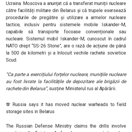
Ucraina. Moscova a anunțat că a transferat muniții nucleare
către facilități militare din Belarus și că trupele exersează
procedurile de pregătire și utilizare a armelor nucleare
tactice, inclusiv pentru sistemele mobile Iskander-M,
capabile să transporte focoase convenționale sau
nucleare. Sistemul mobil Iskander-M, cunoscut în cadrul
NATO drept “SS-26 Stone”, are o rază de acțiune de până
la 500 de kilometri și a înlocuit vechile rachete sovietice
Scud.
“Ca parte a exercițiului forțelor nucleare, munițiile nucleare
au fost livrate la facilitățile de depozitare ale brigăzii de
rachete din Belarus”
,
susține Ministerul rus al Apărării.
☢️ Russia says it has moved nuclear warheads to field
storage sites in Belarus
The Russian Defense Ministry claims the drills involve