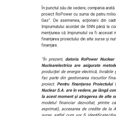
În punctul său de vedere, compania arată c
proiect RoPower cu suma de patru milioa
Gas”. De asemenea, acționarii din cadru
împrumutului acordat de SNN până la co
mențiunea că împrumutul va fi accesat n
finanțarea proiectului din alte surse și n
finanțare.
“În prezent,
datoria RoPower Nuclear e
Nuclearelectrica are asigurate metod
producției de energie electrică, livrabile
fac parte din gestionarea riscurilor fin
proiect.
Pentru finanțarea Proiectulu
Nuclear S.A. are în vedere, pe lângă cont
la acest moment și atragerea de alte s
modelul financiar dezvoltat, printre ca
exprimat), accesarea de credite de la A
surse, astfel cum vor fi identificate/dis