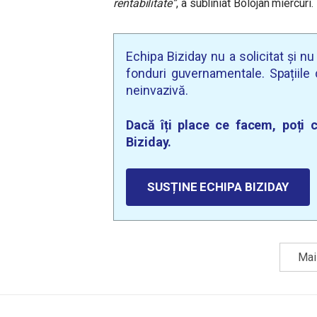
rentabilitate”
, a subliniat Bolojan miercuri.
Echipa Biziday nu a solicitat și n
fonduri guvernamentale. Spațiile d
neinvazivă.
Dacă îți place ce facem, poți c
Biziday.
SUSȚINE ECHIPA BIZIDAY
Mai 