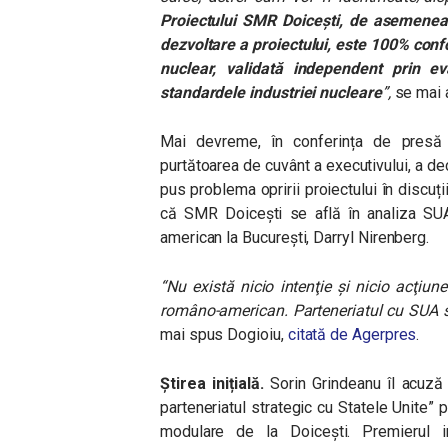
Proiectului SMR Doicești, de asemenea 
dezvoltare a proiectului, este 100% conf
nuclear, validată independent prin e
standardele industriei nucleare
”,
se mai 
Mai devreme, în conferința de presă
purtătoarea de cuvânt a executivului, a dec
pus problema opririi proiectului în discuți
că SMR Doicești se află în analiza SUA,
american la București, Darryl Nirenberg.
“Nu există nicio intenţie şi nicio acţiun
româno-american. Parteneriatul cu SUA se 
mai spus Dogioiu,
citată de Agerpres
.
Știrea inițială.
Sorin Grindeanu îl acuză 
parteneriatul strategic cu Statele Unite” p
modulare de la Doicești. Premierul