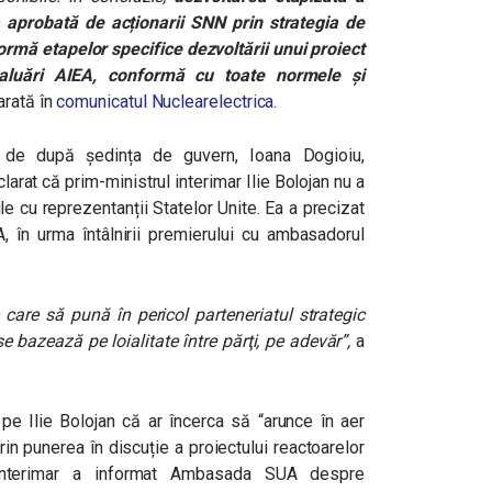
aprobată de acționarii SNN prin strategia de
ormă etapelor specifice dezvoltării unui proiect
valuări AIEA, conformă cu toate normele și
arată în
comunicatul Nuclearelectrica
.
 de după ședința de guvern, Ioana Dogioiu,
larat că prim-ministrul interimar Ilie Bolojan nu a
ile cu reprezentanții Statelor Unite. Ea a precizat
 în urma întâlnirii premierului cu ambasadorul
e care să pună în pericol parteneriatul strategic
bazează pe loialitate între părţi, pe adevăr”,
a
pe Ilie Bolojan că ar încerca să “arunce în aer
rin punerea în discuție a proiectului reactoarelor
 interimar a informat Ambasada SUA despre