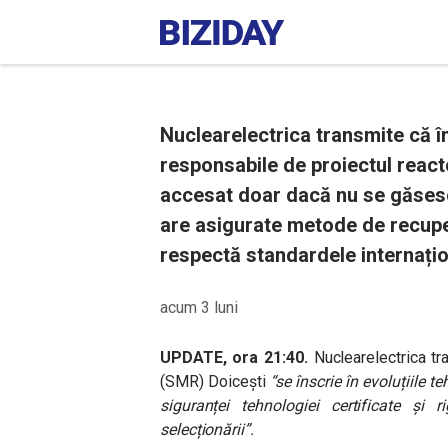
Nuclearelectrica transmite că 
responsabile de proiectul react
accesat doar dacă nu se găsesc
are asigurate metode de recuper
respectă standardele internațio
acum 3 luni
UPDATE, ora 21:40.
Nuclearelectrica tr
(SMR) Doicești
“se înscrie în evoluțiile t
siguranței tehnologiei certificate și 
selecționării”.