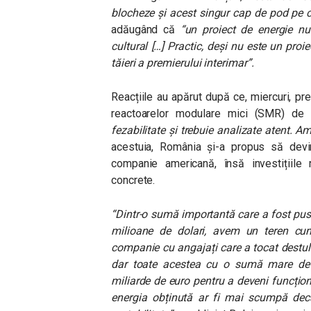
blocheze și acest singur cap de pod pe 
adăugând că
“un proiect de energie 
cultural […] Practic, deși nu este un proie
tăieri a premierului interimar”.
Reacțiile au apărut după ce, miercuri, pre
reactoarelor modulare mici (SMR) de
fezabilitate și trebuie analizate atent. 
acestuia, România și-a propus să devin
companie americană, însă investițiile
concrete.
“Dintr-o sumă importantă care a fost pusă
milioane de dolari, avem un teren cu
companie cu angajați care a tocat destul 
dar toate acestea cu o sumă mare de 
miliarde de euro pentru a deveni funcțion
energia obținută ar fi mai scumpă dec