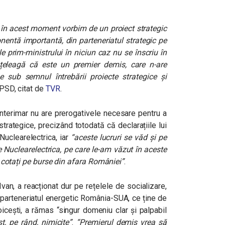
, în acest moment vorbim de un proiect strategic
nentă importantă, din parteneriatul strategic pe
e prim-ministrului în niciun caz nu se înscriu în
nțeleagă că este un premier demis, care n-are
sub semnul întrebării proiecte strategice și
 PSD, citat de
TVR
.
interimar nu are prerogativele necesare pentru a
strategice, precizând totodată că declarațiile lui
Nuclearelectrica, iar
“aceste lucruri se văd și pe
le Nuclearelectrica, pe care le-am văzut în aceste
a, cotați pe burse din afara României”
.
van, a reacționat dur pe rețelele de socializare,
 parteneriatul energetic România-SUA, ce ține de
cești, a rămas “singur domeniu clar și palpabil
st, pe rând, nimicite”
.
“Premierul demis vrea să