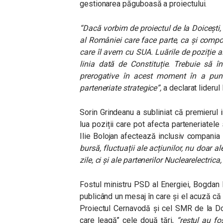
gestionarea păguboasă a proiectului.
“Dacă vorbim de proiectul de la Doicești
al României care face parte, ca și compo
care îl avem cu SUA. Luările de poziție al
linia dată de Constituție. Trebuie să î
prerogative în acest moment în a pune 
parteneriate strategice”,
a declarat liderul
Sorin Grindeanu a subliniat că premierul 
lua poziții care pot afecta parteneriatele 
Ilie Bolojan afectează inclusiv compania 
bursă, fluctuații ale acțiunilor, nu doar a
zile, ci și ale partenerilor Nuclearelectric
Fostul ministru PSD al Energiei, Bogdan I
publicând un mesaj în care și el acuză că
Proiectul Cernavodă și cel SMR de la Doi
care leagă” cele două țări,
“restul au fo