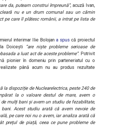
care da, puteam construi împreună”
, acuză Ivan,
nucleară nu e un drum comunal sau un cămin
ct pe care îl plătesc românii, a intrat pe lista de
mierul interimar Ilie Bolojan
a spus
că proiectul
 la Doicești
“are niște probleme serioase de
Ambasada a luat act de aceste probleme”
. Potrivit
ă pionier în domeniu prin parteneriatul cu o
 realizate până acum nu au produs rezultate
 la dispoziție de Nuclearelectrica, peste 240 de
mpărat la o valoare destul de mare, avem o
de mulți bani și avem un studiu de fezabilitate,
bani. Acest studiu arată că avem nevoie de
ală, pe care noi nu o avem, iar analiza arată că
ât prețul de piață, ceea ce pune probleme de