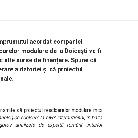
împrumutul acordat companiei
oarelor modulare de la Doicești va fi
 alte surse de finanțare. Spune că
are a datoriei și că proiectul
nale.
ansmite că proiectul reactoarelor modulare mici
ehnologice nucleare la nivel internațional, în baza
riguros analizate de experții români anterior