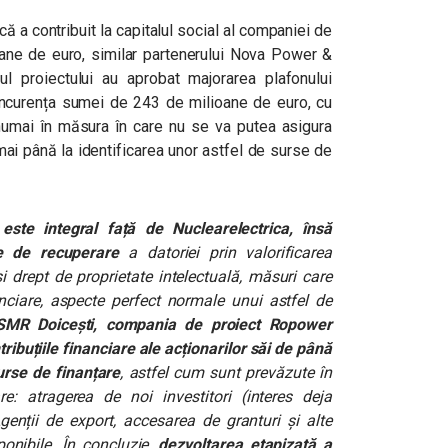
ă a contribuit la capitalul social al companiei de
ne de euro, similar partenerului Nova Power &
l proiectului au aprobat majorarea plafonului
ncurența sumei de 243 de milioane de euro, cu
umai în măsura în care nu se va putea asigura
umai până la identificarea unor astfel de surse de
ste integral față de Nuclearelectrica, însă
e de recuperare
a datoriei prin valorificarea
 și drept de proprietate intelectuală, măsuri care
anciare, aspecte perfect normale unui astfel de
i SMR Doicești, compania de proiect Ropower
ribuțiile financiare ale acționarilor săi de până
urse de finanțare
, astfel cum sunt prevăzute în
re: atragerea de noi investitori (interes deja
genții de export, accesarea de granturi și alte
ponibile. În concluzie,
d
ezvoltarea etapizată a