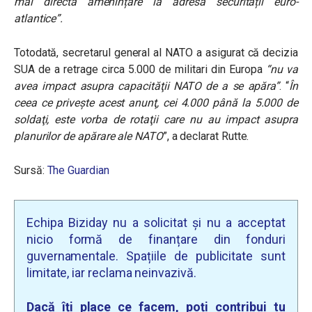
mai directă amenințare la adresa securității euro-
atlantice”.
Totodată, secretarul general al NATO a asigurat că decizia
SUA de a retrage circa 5.000 de militari din Europa
“nu va
avea impact asupra capacităţii NATO de a se apăra”
. “
În
ceea ce priveşte acest anunţ, cei 4.000 până la 5.000 de
soldaţi, este vorba de rotaţii care nu au impact asupra
planurilor de apărare ale NATO
”, a declarat Rutte.
Sursă:
The Guardian
Echipa Biziday nu a solicitat și nu a acceptat
nicio formă de finanțare din fonduri
guvernamentale. Spațiile de publicitate sunt
limitate, iar reclama neinvazivă.
Dacă îți place ce facem, poți contribui tu