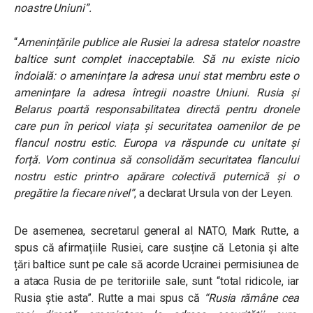
noastre Uniuni”.
“
Amenințările publice ale Rusiei la adresa statelor noastre
baltice sunt complet inacceptabile. Să nu existe nicio
îndoială: o amenințare la adresa unui stat membru este o
amenințare la adresa întregii noastre Uniuni. Rusia și
Belarus poartă responsabilitatea directă pentru dronele
care pun în pericol viața și securitatea oamenilor de pe
flancul nostru estic. Europa va răspunde cu unitate și
forță. Vom continua să consolidăm securitatea flancului
nostru estic printr-o apărare colectivă puternică și o
pregătire la fiecare nivel”
, a declarat Ursula von der Leyen.
De asemenea, secretarul general al NATO, Mark Rutte, a
spus că afirmațiile Rusiei, care susține că Letonia și alte
țări baltice sunt pe cale să acorde Ucrainei permisiunea de
a ataca Rusia de pe teritoriile sale, sunt “total ridicole, iar
Rusia știe asta”. Rutte a mai spus că
“Rusia rămâne cea