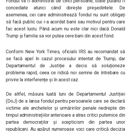
Fondul va fi administrat de cinci persoane, toate putând fi
concediate atunci când dorește președintele. De
asemenea, cei care administrează fondul nu sunt obligați
să facă public cui i-a acordat banii sau motivul pentru care
fac acest lucru. Până acum nu este clar nici dacă Donald
Trump și familia sa vor putea cere bani din acest fond.
Conform New York Times, oficialii IRS au recomandat să
se facă apel în cazul procesului intentat de Trump, dar
Departamentul de Justiție a decis să soluționeze
problema rapid, ceea ce ridică noi semne de întrebare cu
privire la interferențe și în acest caz.
De altfel, măsura luată luni de Departamentul Justiției
(DoJ) de a lansa fondul pentru persoanele care se declară
victime ale anchetelor și urmăririlor penale nedrepte din
timpul administrațiilor anterioare a atras critici puternice din
partea democraților și scepticism din partea unor
republicani. Au apărut numeroase voci care critică decizia