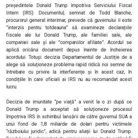
președintele Donald Trump împotriva Serviciului Fiscal
Intern (IRS). Documentul, semnat de Todd Blanche,
procurorul general interimar, prevede că guvernului îi este
”interzis pentru totdeauna” să examineze declarațiile
fiscale ale lui Donald Trump, ale familiei sale, ale
companiei sale și ale ”companiilor afiliate”. Acordul se
aplică oricărui document depus înainte de încheierea
acordului. Totuși. decizia Departamentul de Justiție de a
alege să soluționeze problema rapid ridică noi semne de
întrebare cu privire la interferențe și în acest caz, în
condițiile în care oficiali ai IRS nu au recomandat acest
lucru.
Decizia de imunitate “pe viață” a venit la o zi după ce
Donald Trump a acceptat să soluționeze procesul
împotriva IRS în schimbul lansării de către guvernul SUA a
unui fond de 1,8 miliarde de dolari pentru victimele
“războiului juridic”, adică pentru aliații lui Donald Trump.