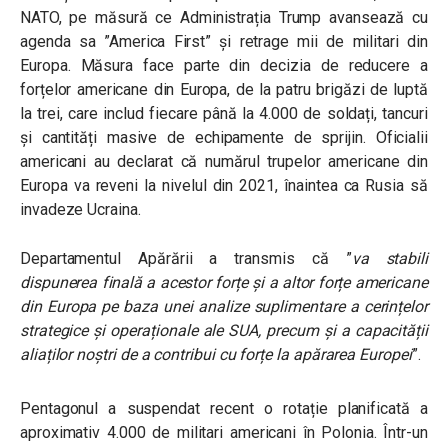
NATO, pe măsură ce Administrația Trump avansează cu
agenda sa ”America First” și retrage mii de militari din
Europa. Măsura face parte din decizia de reducere a
forțelor americane din Europa, de la patru brigăzi de luptă
la trei, care includ fiecare până la 4.000 de soldați, tancuri
și cantități masive de echipamente de sprijin. Oficialii
americani au declarat că numărul trupelor americane din
Europa va reveni la nivelul din 2021, înaintea ca Rusia să
invadeze Ucraina.
Departamentul Apărării a transmis că ”
va stabili
dispunerea finală a acestor forțe și a altor forțe americane
din Europa pe baza unei analize suplimentare a cerințelor
strategice și operaționale ale SUA, precum și a capacității
aliaților noștri de a contribui cu forțe la apărarea Europei
”.
Pentagonul a suspendat recent o rotație planificată a
aproximativ 4.000 de militari americani în Polonia. Într-un