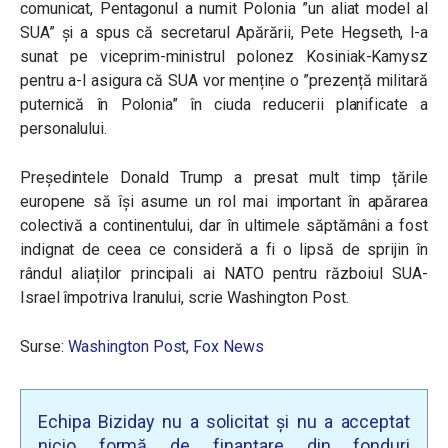
comunicat, Pentagonul a numit Polonia ”un aliat model al
SUA” și a spus că secretarul Apărării, Pete Hegseth, l-a
sunat pe viceprim-ministrul polonez Kosiniak-Kamysz
pentru a-l asigura că SUA vor menține o ”prezență militară
puternică în Polonia” în ciuda reducerii planificate a
personalului.
Președintele Donald Trump a presat mult timp țările
europene să își asume un rol mai important în apărarea
colectivă a continentului, dar în ultimele săptămâni a fost
indignat de ceea ce consideră a fi o lipsă de sprijin în
rândul aliaților principali ai NATO pentru războiul SUA-
Israel împotriva Iranului, scrie Washington Post.
Surse:
Washington Post
,
Fox News
Echipa Biziday nu a solicitat și nu a acceptat
nicio formă de finanțare din fonduri