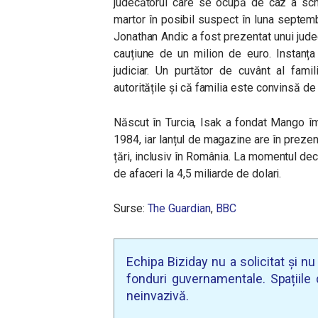
judecătorul care se ocupă de caz a schi
martor în posibil suspect în luna septembr
Jonathan Andic a fost prezentat unui jude
cauțiune de un milion de euro. Instanța 
judiciar. Un purtător de cuvânt al fami
autoritățile și că familia este convinsă de
Născut în Turcia, Isak a fondat Mango î
1984, iar lanțul de magazine are în prez
țări, inclusiv în România. La momentul de
de afaceri la 4,5 miliarde de dolari.
Surse:
The Guardian
,
BBC
Echipa Biziday nu a solicitat și n
fonduri guvernamentale. Spațiile d
neinvazivă.