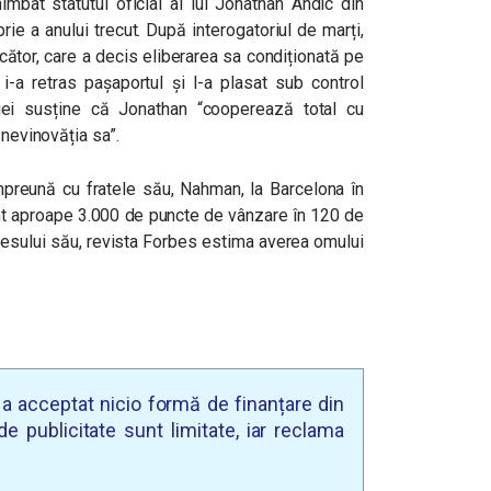
mbat statutul oficial al lui Jonathan Andic din
ie a anului trecut. După interogatoriul de marți,
cător, care a decis eliberarea sa condiționată pe
i-a retras pașaportul și l-a plasat sub control
liei susține că Jonathan “cooperează total cu
 nevinovăția sa”.
mpreună cu fratele său, Nahman, la Barcelona în
ent aproape 3.000 de puncte de vânzare în 120 de
cesului său, revista Forbes estima averea omului
u a acceptat nicio formă de finanțare din
e publicitate sunt limitate, iar reclama