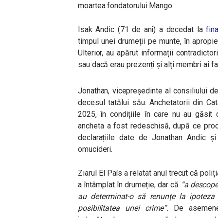
moartea fondatorului Mango.
Isak Andic (71 de ani) a decedat la
fin
timpul unei drumeții pe munte, în apropi
Ulterior, au apărut informații contradictor
sau dacă erau prezenți și alți membri ai fa
Jonathan, vicepreședinte al consiliului d
decesul tatălui său. Anchetatorii din Cata
2025, în condițiile în care nu au găsit
ancheta a fost redeschisă, după ce procu
declarațiile date de Jonathan Andic și 
omucideri.
Ziarul El País a relatat anul trecut că poli
a întâmplat în drumeție, dar că
“a descoper
au determinat-o să renunțe la ipoteza 
posibilitatea unei crime”.
De asemenea,