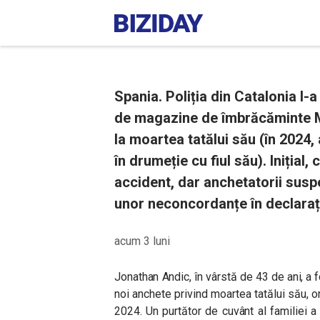
Spania. Poliția din Catalonia l-a
de magazine de îmbrăcăminte Ma
la moartea tatălui său (în 2024, 
în drumeție cu fiul său). Inițial, 
accident, dar anchetatorii susp
unor neconcordanțe în declarați
acum 3 luni
Jonathan Andic, în vârstă de 43 de ani, a fo
noi anchete privind moartea tatălui său, 
2024. Un purtător de cuvânt al familiei a