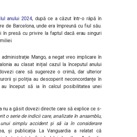
alul anului 2024
, după ce a căzut într-o râpă în
ere de Barcelona, unde era împreună cu fiul său.
ii în presă cu privire la faptul dacă erau singuri
miliei.
e administrație Mango, a negat vreo implicare în
lonia au clasat inițial cazul la începutul anului
 dovezi care să sugereze o crimă, dar ulterior
rorii și poliția au descoperit neconcordanțe în
au început să ia în calcul posibilitatea unei
ția nu a găsit dovezi directe care să explice ce s-
it o serie de indicii care, analizate în ansamblu,
unui simplu accident și să ia în considerare
 și publicația La Vanguardia a relatat că