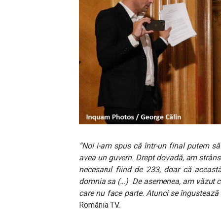
“Noi i-am spus că într-un final putem s
avea un guvern. Drept dovadă, am strâns 
necesarul fiind de 233, doar că această 
domnia sa (…) De asemenea, am văzut ce
care nu face parte. Atunci se îngustează 
România TV.