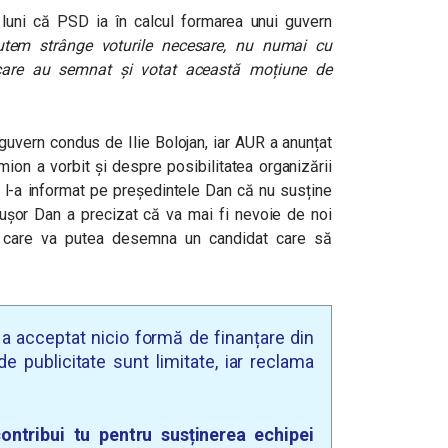
 luni
că PSD ia în calcul formarea unui guvern
utem strânge voturile necesare, nu numai cu
 care au semnat și votat această moțiune de
guvern condus de Ilie Bolojan, iar AUR a anunțat
ion a vorbit și despre posibilitatea organizării
-a informat pe președintele Dan că nu susține
ușor Dan a precizat că va mai fi nevoie de noi
a care va putea desemna un candidat care să
u a acceptat nicio formă de finanțare din
e publicitate sunt limitate, iar reclama
ontribui tu pentru susținerea echipei