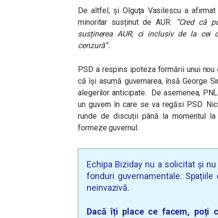
De altfel, și Olguța Vasilescu a afirmat
minoritar susținut de AUR:
“Cred că p
susținerea AUR, ci inclusiv de la cei
cenzură”.
PSD a respins ipoteza formării unui nou 
că își asumă guvernarea, însă George Sim
alegerilor anticipate.
De asemenea, PNL l
un guvern în care se va regăsi PSD. Nic
runde de discuții până la momentul l
formeze guvernul.
Echipa Biziday nu a solicitat și n
fonduri guvernamentale. Spațiile d
neinvazivă.
Dacă îți place ce facem, poți c