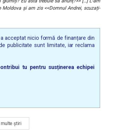
i glumiți? Eu asta trebuie să anunț?>> […] L-am
o Moldova și am zis <<Domnul Andrei, scuzați-
u a acceptat nicio formă de finanțare din
e publicitate sunt limitate, iar reclama
ontribui tu pentru susținerea echipei
multe știri