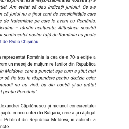
otul exprimat este responsabilitatea noastră și a
iei. Am evitat să dau indicații juriului. Ce s-a
 că juriul nu a ținut cont de sensibilitățile care
iile de fraternitate pe care le avem cu România,
craina – rămân nealterate. Atitudinea noastră
iar sentimentul nostru față de România nu poate
at de Radio Chișinău
.
a reprezentat România la cea de-a 70-a ediție a
gram un mesaj de mulțumire fanilor din Republica
in Moldova, care a punctat așa cum a știut mai
r să fie tras la răspundere pentru decizia celor
entatorii nu au vină, ba din contră și-au arătat
at pentru România”.
lexandrei Căpitănescu și niciunul concurentului
 șapte concurentei din Bulgaria, care a și câștigat
ei. Publicul din Republica Moldova, în schimb, a
ncte.