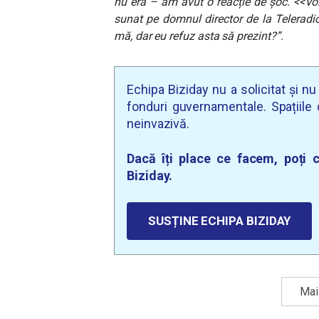
nu era – am avut o reacție de șoc. <<Vo
sunat pe domnul director de la Teleradi
mă, dar eu refuz asta să prezint?”.
Echipa Biziday nu a solicitat și n
fonduri guvernamentale. Spațiile d
neinvazivă.
Dacă îți place ce facem, poți c
Biziday.
SUSȚINE ECHIPA BIZIDAY
Mai 