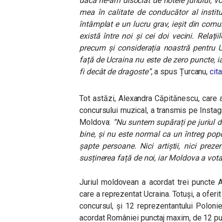
dacă ne-am disociat de notele juriului, v
mea în calitate de conducător al instituț
întâmplat e un lucru grav, ieșit din comun
există între noi și cei doi vecini. Relaț
precum și considerația noastră pentru U
față de Ucraina nu este de zero puncte, 
fi decât de dragoste”
, a spus Țurcanu,
cit
Tot astăzi, Alexandra Căpitănescu, care 
concursului muzical, a transmis pe Insta
Moldova:
“Nu suntem supărați pe juriul d
bine, și nu este normal ca un întreg popo
șapte persoane. Nici artiștii, nici prez
susținerea față de noi, iar Moldova a vot
Juriul moldovean a acordat trei puncte A
care a reprezentat Ucraina. Totuși, a oferit
concursul, și 12 reprezentantului Poloni
acordat României punctaj maxim, de 12 pu